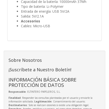
Capacidad de la batería: 10000mAh 37Wh
Tipo de batería: Li-Polymer
Entrada de energía: USB 5V/2A
Salida: 5V/2.1A
Accesorios
Cables: Micro-USB
Sobre Nosotros
¡Suscríbete a Nuestro Boletín!
INFORMACIÓN BÁSICA SOBRE
PROTECCIÓN DE DATOS
Responsable
: ELTINTERO PAPELEROS, S.L.
Finalidad
: Responder las consultas planteadas por el usuario y enviarle la
información solicitada;
Legitimación
: Consentimiento del usuario;
Destinatarios
: Solo se realizan cesiones si existe una obligación legal;
Derechos
: Acceder, rectificar y suprimir, así como otros derechos, como se