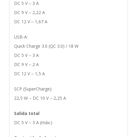
DC 5 V ⎓ 3 A
DC 9 V ⎓ 2,22 A
DC 12 V ⎓ 1,67 A
USB-A:
Quick Charge 3.0 (QC 3.0) / 18 W
DC 5 V ⎓ 3 A
DC 9 V ⎓ 2 A
DC 12 V ⎓ 1,5 A
SCP (SuperCharge):
22,5 W – DC 10 V ⎓ 2,25 A
Salida total
DC 5 V ⎓ 3 A (máx.)