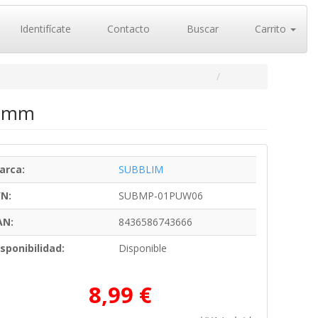
Identifícate
Contacto
Buscar
Carrito
 3 mm
arca:
SUBBLIM
/N:
SUBMP-01PUW06
AN:
8436586743666
sponibilidad:
Disponible
8,99 €