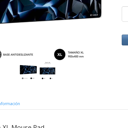
nformación
n XL Mouse Pad