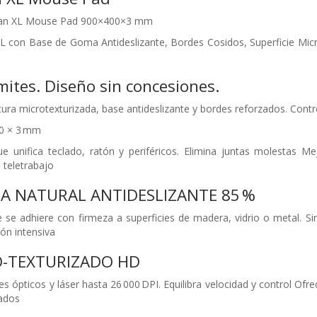
ian XL Mouse Pad 900×400×3 mm
XL con Base de Goma Antideslizante, Bordes Cosidos, Superficie Mi
mites. Diseño sin concesiones.
tura microtexturizada, base antideslizante y bordes reforzados. Contro
0 × 3 mm
que unifica teclado, ratón y periféricos. Elimina juntas molestas
 teletrabajo
A NATURAL ANTIDESLIZANTE 85 %
 se adhiere con firmeza a superficies de madera, vidrio o metal. Sin
ón intensiva
O-TEXTURIZADO HD
s ópticos y láser hasta 26 000 DPI. Equilibra velocidad y control Ofre
gados