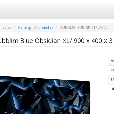
onsolas
Gaming - Alfombrillas
SUBBLIM SUBMP-01PUW06
Subblim Blue Obsidian XL/ 900 x 400 x
M
P
E
Di