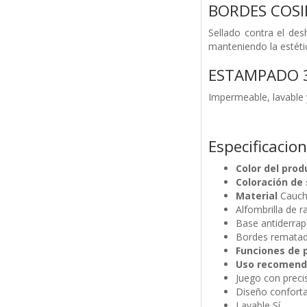
BORDES COSI
Sellado contra el de
manteniendo la estéti
ESTAMPADO 
Impermeable, lavable 
Especificacio
Color del prod
Coloración de 
Material
Cauch
Alfombrilla de r
Base antiderrap
Bordes rematad
Funciones de 
Uso recomen
Juego con preci
Diseño conforta
Lavable Sí