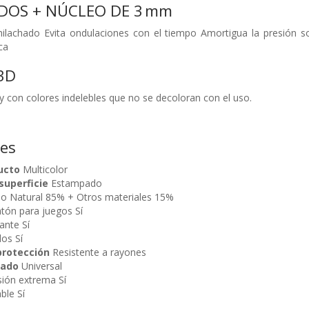
DOS + NÚCLEO DE 3 mm
shilachado Evita ondulaciones con el tiempo Amortigua la presión 
ca
3D
y con colores indelebles que no se decoloran con el uso.
nes
ucto
Multicolor
superficie
Estampado
o Natural 85% + Otros materiales 15%
atón para juegos Sí
ante Sí
os Sí
protección
Resistente a rayones
dado
Universal
sión extrema Sí
ble Sí