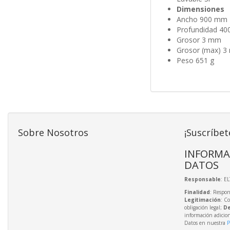
Dimensiones
Ancho 900 mm
Profundidad 4
Grosor 3 mm
Grosor (max) 
Peso 651 g
Sobre Nosotros
¡Suscríbet
INFORMA
DATOS
Responsable
: E
Finalidad
: Respon
Legitimación
: C
obligación legal;
De
información adicio
Datos en nuestra
P