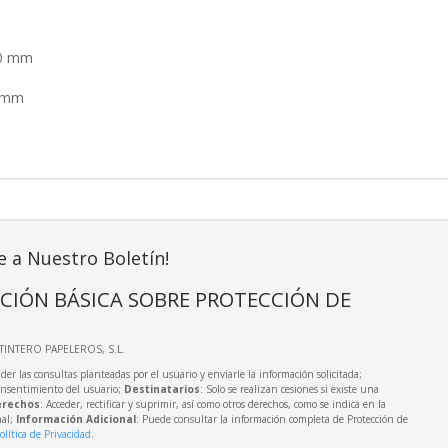
00 mm
3 mm
e a Nuestro Boletín!
CIÓN BÁSICA SOBRE PROTECCIÓN DE
LTINTERO PAPELEROS, S.L.
der las consultas planteadas por el usuario y enviarle la información solicitada;
onsentimiento del usuario;
Destinatarios
: Solo se realizan cesiones si existe una
rechos
: Acceder, rectificar y suprimir, así como otros derechos, como se indica en la
nal;
Información Adicional
: Puede consultar la información completa de Protección de
olítica de Privacidad
.