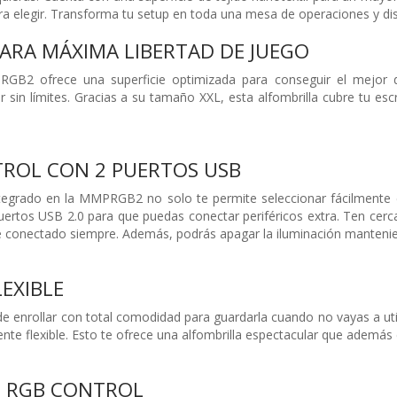
ara elegir. Transforma tu setup en toda una mesa de operaciones y di
PARA MÁXIMA LIBERTAD DE JUEGO
GB2 ofrece una superficie optimizada para conseguir el mejor de
 sin límites. Gracias a su tamaño XXL, esta alfombrilla cubre tu escr
ROL CON 2 PUERTOS USB
ntegrado en la MMPRGB2 no solo te permite seleccionar fácilmente e
ertos USB 2.0 para que puedas conectar periféricos extra. Ten cerca
e conectado siempre. Además, podrás apagar la iluminación manteni
LEXIBLE
nrollar con total comodidad para guardarla cuando no vayas a utili
ente flexible. Esto te ofrece una alfombrilla espectacular que además e
N RGB CONTROL