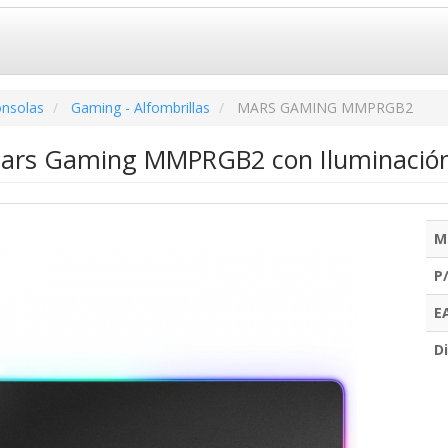
onsolas
Gaming - Alfombrillas
MARS GAMING MMPRGB2
Mars Gaming MMPRGB2 con Iluminació
M
P
E
Di