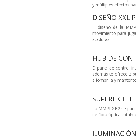
y múltiples efectos p
DISEÑO XXL 
El diseño de la MMPR
movimiento para jugar
ataduras.
HUB DE CONT
El panel de control i
además te ofrece 2 pu
alfombrilla y mantent
SUPERFICIE F
La MMPRGB2 se puede e
de fibra óptica totalm
ILUMINACIÓ