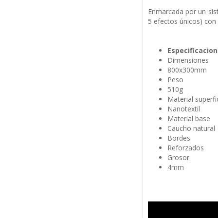
Enmarcada por un sist
5 efectos únicos) con l
Especificacio
Dimensiones
800x300mm
Peso
510g
Material superfi
Nanotextil
Material base
Caucho natural
Bordes
Reforzados
Grosor
4mm