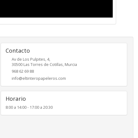
Contacto
Av de Los Pulpites, 4,
30500
Las Torres de Cotillas
,
Murcia
968 62 69 88
info@eltinteropapeleros.com
Horario
8:00 a 14:00 - 17:00 a 20:30