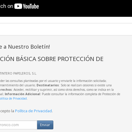
e a Nuestro Boletín!
CIÓN BÁSICA SOBRE PROTECCIÓN DE
LTINTERO PAPELEROS, S.L.
der las consultas planteadas por el usuario y enviarle la información solicitada;
onsentimiento del usuario;
Destinatarios
: Solo se realizan cesiones si existe una
rechos
: Acceder, rectificar y suprimir, así como otros derechos, como se indica en la
nal;
Información Adicional
: Puede consultar la información completa de Protección de
olítica de Privacidad
.
acepto la
Política de Privacidad
.
Enviar