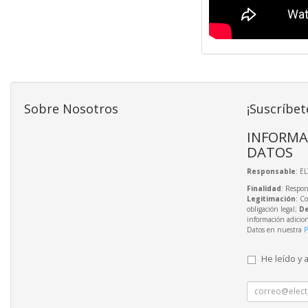
Sobre Nosotros
¡Suscríbet
INFORMA
DATOS
Responsable
: E
Finalidad
: Respon
Legitimación
: C
obligación legal;
De
información adicio
Datos en nuestra
P
He leído y 