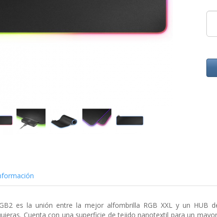
nformación
GB2 es la unión entre la mejor alfombrilla RGB XXL y un HUB d
quieras. Cuenta con una superficie de tejido nanotextil para un mayo