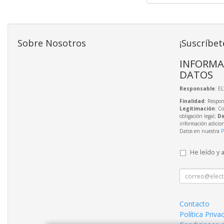
Sobre Nosotros
¡Suscríbet
INFORMA
DATOS
Responsable
: E
Finalidad
: Respon
Legitimación
: C
obligación legal;
De
información adicio
Datos en nuestra
P
He leído y 
Contacto
Política Priva