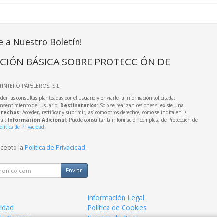
e a Nuestro Boletín!
CIÓN BÁSICA SOBRE PROTECCIÓN DE
LTINTERO PAPELEROS, S.L.
der las consultas planteadas por el usuario y enviarle la información solicitada;
onsentimiento del usuario;
Destinatarios
: Solo se realizan cesiones si existe una
rechos
: Acceder, rectificar y suprimir, así como otros derechos, como se indica en la
nal;
Información Adicional
: Puede consultar la información completa de Protección de
olítica de Privacidad
.
acepto la
Política de Privacidad
.
Enviar
Información Legal
cidad
Política de Cookies