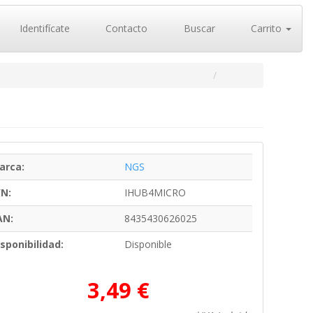
Identifícate
Contacto
Buscar
Carrito
arca:
NGS
/N:
IHUB4MICRO
AN:
8435430626025
sponibilidad:
Disponible
3,49 €