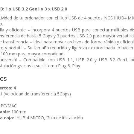
: 1 x USB 3.2 Gen1 y 3 x USB 2.0
tividad de tu ordenador con el Hub USB de 4 puertos NGS IHUB4 MIC
o.
lla y eficiente – Incorpora 4 puertos USB para conectar múltiples d
ansferencia de hasta 5 Gbps y 3 puertos USB 2.0 para mayor versatilid
e transferencia – Ideal para mover archivos de forma rápida y eficien
 y portátil – Su tamaño reducido y ligereza extraordinaria lo hacen 
e 100 mm para mayor comodidad.
 universal – Compatible con USB 1.1, USB 2.0 y USB 3.2 Gen1, 
stalación gracias a su sistema Plug & Play
nes
ertos:
4
1 (Velocidad de transferencia 5Gbps)
n PC/MAC
able:
100mm
a caja:
IHUB 4 MICRO,
Guía de instalación