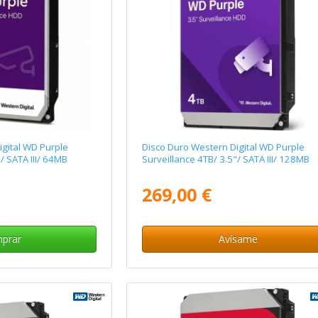
igital WD Purple
Disco Duro Western Digital WD Purple
/ SATA III/ 64MB
Surveillance 4TB/ 3.5"/ SATA III/ 128MB
269,00 €
prar
Avísame