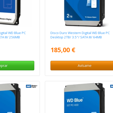
igital WD Blue PC
Disco Duro Western Digital WD Blue PC
TA III/ 256MB
Desktop 2TB/ 3.5"/ SATA III/ 64MB
185,00 €
prar
Avísame