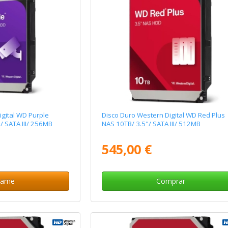
igital WD Purple
Disco Duro Western Digital WD Red Plus
/ SATA III/ 256MB
NAS 10TB/ 3.5"/ SATA III/ 512MB
545,00 €
same
Comprar