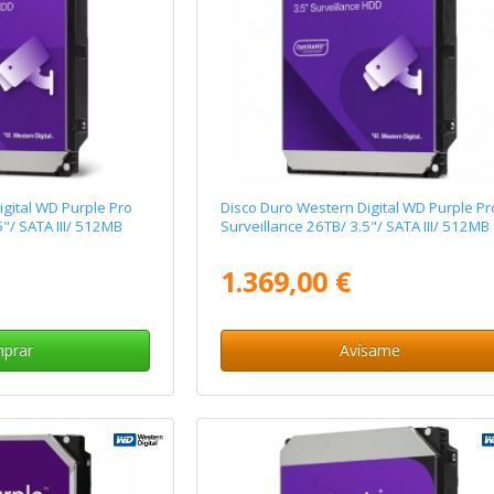
gital WD Purple Pro
Disco Duro Western Digital WD Purple Pr
5"/ SATA III/ 512MB
Surveillance 26TB/ 3.5"/ SATA III/ 512MB
1.369,00 €
prar
Avísame