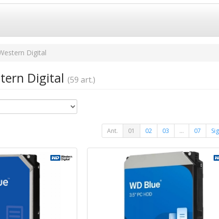
Western Digital
tern Digital
(59 art.)
Ant.
01
02
03
...
07
Sig