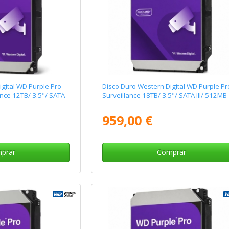
gital WD Purple Pro
Disco Duro Western Digital WD Purple Pr
nce 12TB/ 3.5"/ SATA
Surveillance 18TB/ 3.5"/ SATA III/ 512MB
959,00 €
prar
Comprar