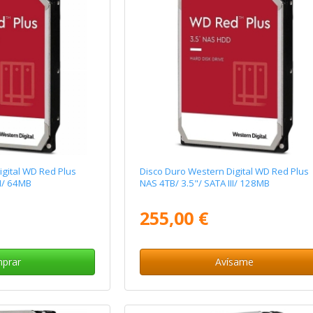
igital WD Red Plus
Disco Duro Western Digital WD Red Plus
II/ 64MB
NAS 4TB/ 3.5"/ SATA III/ 128MB
255,00 €
prar
Avísame