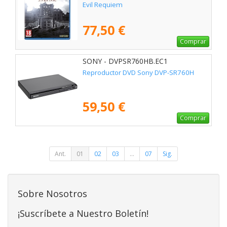
Evil Requiem
77,50 €
Comprar
SONY - DVPSR760HB.EC1
Reproductor DVD Sony DVP-SR760H
59,50 €
Comprar
Ant.
01
02
03
...
07
Sig.
Sobre Nosotros
¡Suscríbete a Nuestro Boletín!