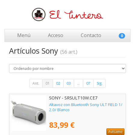
Menú
Acceso
Contacto
0
Artículos Sony
(56 art.)
Ant.
01
02
03
...
07
Sig.
SONY - SRSULT10W.CE7
Altavoz con Bluetooth Sony ULT FIELD 1/
2.0/ Blanco
83,99 €
Avísame