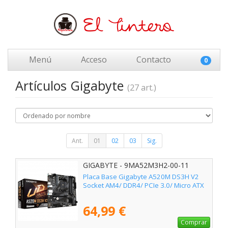
Menú
Acceso
Contacto
0
Artículos Gigabyte
(27 art.)
Ant.
01
02
03
Sig.
GIGABYTE - 9MA52M3H2-00-11
Placa Base Gigabyte A520M DS3H V2
Socket AM4/ DDR4/ PCIe 3.0/ Micro ATX
64,99 €
Comprar