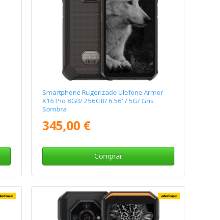
Smartphone Rugerizado Ulefone Armor
X16 Pro 8GB/ 256GB/ 6.56"/ 5G/ Gris
Sombra
345,00 €
Comprar