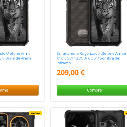
ado Ulefone Armor
Smartphone Rugerizado Ulefone Armor
6"/ Duna de Arena
X16 6GB/ 128GB/ 6.56"/ Sombra del
Páramo
209,00 €
same
Comprar