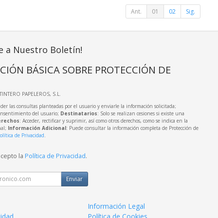
Ant.
01
02
Sig.
e a Nuestro Boletín!
CIÓN BÁSICA SOBRE PROTECCIÓN DE
LTINTERO PAPELEROS, S.L.
der las consultas planteadas por el usuario y enviarle la información solicitada;
onsentimiento del usuario;
Destinatarios
: Solo se realizan cesiones si existe una
rechos
: Acceder, rectificar y suprimir, así como otros derechos, como se indica en la
nal;
Información Adicional
: Puede consultar la información completa de Protección de
olítica de Privacidad
.
acepto la
Política de Privacidad
.
Enviar
Información Legal
cidad
Política de Cookies