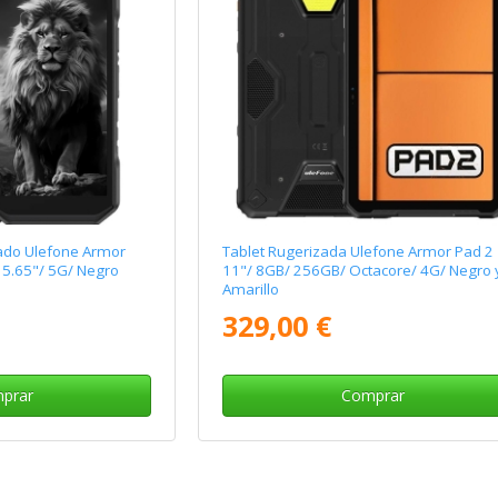
ado Ulefone Armor
Tablet Rugerizada Ulefone Armor Pad 2
 5.65"/ 5G/ Negro
11"/ 8GB/ 256GB/ Octacore/ 4G/ Negro 
Amarillo
329,00 €
prar
Comprar