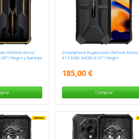
ado Ulefone Armor
Smartphone Rugerizado Ulefone Armor
.45"/ Negro y Naranja
X13 6GB/ 64GB/ 6.52"/ Negro
185,00 €
prar
Comprar