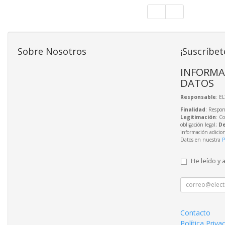
Sobre Nosotros
¡Suscríbet
INFORMA
DATOS
Responsable
: E
Finalidad
: Respon
Legitimación
: C
obligación legal;
De
información adicio
Datos en nuestra
P
He leído y 
Contacto
Política Priva