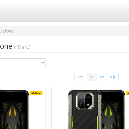
Ulefone
efone
(18 art.)
Ant.
01
02
Sig.