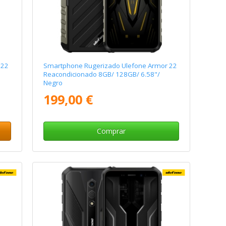
 22
Smartphone Rugerizado Ulefone Armor 22
Reacondicionado 8GB/ 128GB/ 6.58"/
Negro
199,00 €
Comprar