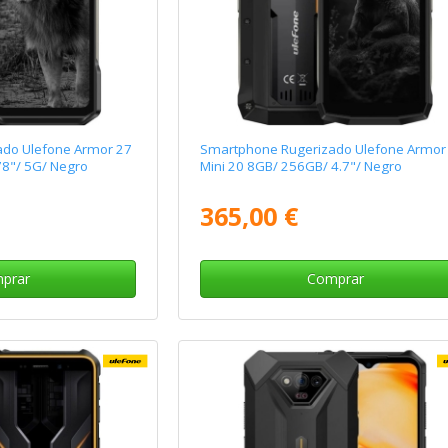
do Ulefone Armor 27
Smartphone Rugerizado Ulefone Armor
78"/ 5G/ Negro
Mini 20 8GB/ 256GB/ 4.7"/ Negro
365,00 €
prar
Comprar