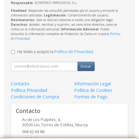
Responsable
: ELTINTERO PAPELEROS, S.L.
Finalidad
: Responder las consultas planteadas por el usuario y enviarle la
información solicitada;
Legitimación
: Consentimiento del usuario;
Destinatarios
: Solo se realizan cesiones si existe una obligación legal;
Derechos
: Acceder, rectificar y suprimir, así como otros derechos, como se
indica en la información adicional;
Información Adicional
: Puede
consultar la información completa de Protección de Datos en nuestra
Política
de Privacidad
.
He leído y acepto la
Política de Privacidad
.
Enviar
Contacto
Información Legal
Política Privacidad
Política de Cookies
Condiciones de Compra
Formas de Pago
Contacto
Av de Los Pulpites, 4,
30500
Las Torres de Cotillas
,
Murcia
968 62 69 88
info@eltinteropapeleros.com