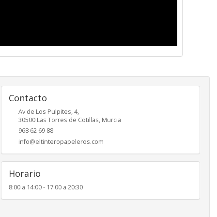
Contacto
Av de Los Pulpites, 4,
30500
Las Torres de Cotillas
,
Murcia
968 62 69 88
info@eltinteropapeleros.com
Horario
8:00 a 14:00 - 17:00 a 20:30