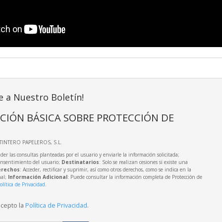
e a Nuestro Boletín!
CIÓN BÁSICA SOBRE PROTECCIÓN DE
LTINTERO PAPELEROS, S.L.
der las consultas planteadas por el usuario y enviarle la información solicitada;
onsentimiento del usuario;
Destinatarios
: Solo se realizan cesiones si existe una
rechos
: Acceder, rectificar y suprimir, así como otros derechos, como se indica en la
nal;
Información Adicional
: Puede consultar la información completa de Protección de
olítica de Privacidad
.
acepto la
Política de Privacidad
.