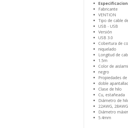
Especificacio
Fabricante
VENTION
Tipo de cable d
USB - USB
Versión
USB 3.0
Cobertura de co
niquelado
Longitud de cab
1.5m
Color de aislam
negro
Propiedades de 
doble apantalla
Clase de hilo
Cu, estañeada
Diámetro de hil
22AWG, 28AWG
Diámetro máxim
5.4mm