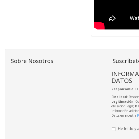
Sobre Nosotros
¡Suscríbet
INFORMA
DATOS
Responsable
: E
Finalidad
: Respon
Legitimación
: C
obligación legal;
De
información adicio
Datos en nuestra
P
He leído y 