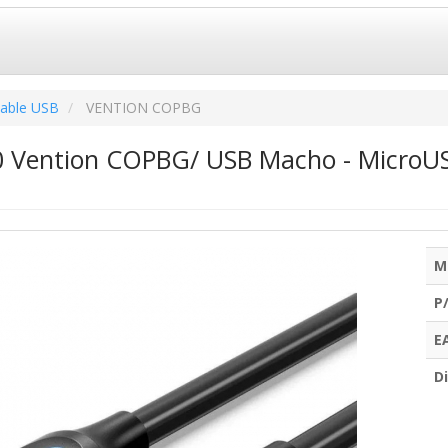
able USB
VENTION COPBG
0 Vention COPBG/ USB Macho - MicroU
M
P
E
Di