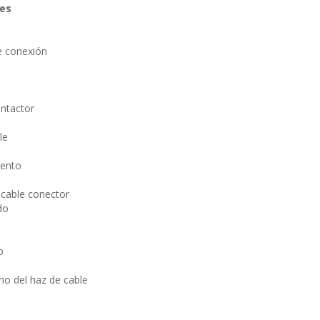
nes
e conexión
ntactor
le
iento
cable conector
do
o
o del haz de cable