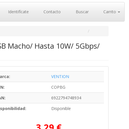
Identifícate
Contacto
Buscar
Carrito
SB Macho/ Hasta 10W/ 5Gbps/
arca:
VENTION
/N:
COPBG
AN:
6922794748934
sponibilidad:
Disponible
3,29 €