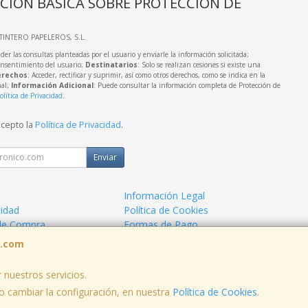
CIÓN BÁSICA SOBRE PROTECCIÓN DE
LTINTERO PAPELEROS, S.L.
der las consultas planteadas por el usuario y enviarle la información solicitada;
onsentimiento del usuario;
Destinatarios
: Solo se realizan cesiones si existe una
rechos
: Acceder, rectificar y suprimir, así como otros derechos, como se indica en la
nal;
Información Adicional
: Puede consultar la información completa de Protección de
olítica de Privacidad
.
acepto la
Política de Privacidad
.
Enviar
Información Legal
cidad
Política de Cookies
de Compra
Formas de Pago
s.com
 nuestros servicios.
, , , , España. - C.I.F.: B73424574 - Tfno:
 cambiar la configuración, en nuestra
Política de Cookies
.