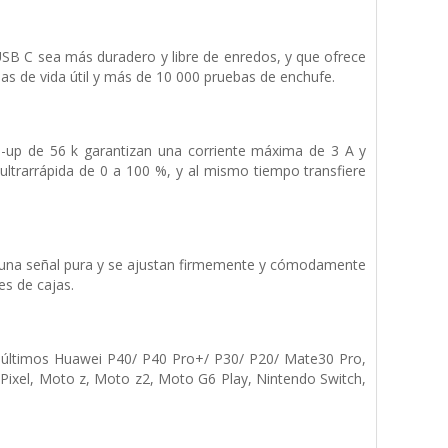
 USB C sea más duradero y libre de enredos, y que ofrece
s de vida útil y más de 10 000 pruebas de enchufe.
ll-up de 56 k garantizan una corriente máxima de 3 A y
 ultrarrápida de 0 a 100 %, y al mismo tiempo transfiere
ar una señal pura y se ajustan firmemente y cómodamente
es de cajas.
s últimos Huawei P40/ P40 Pro+/ P30/ P20/ Mate30 Pro,
ixel, Moto z, Moto z2, Moto G6 Play, Nintendo Switch,