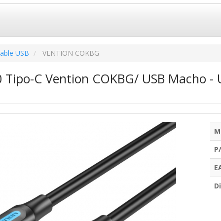
able USB
VENTION COKBG
0 Tipo-C Vention COKBG/ USB Macho -
M
P
E
Di