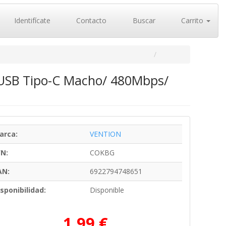
Identifícate
Contacto
Buscar
Carrito
 USB Tipo-C Macho/ 480Mbps/
arca:
VENTION
/N:
COKBG
AN:
6922794748651
sponibilidad:
Disponible
1,99 €