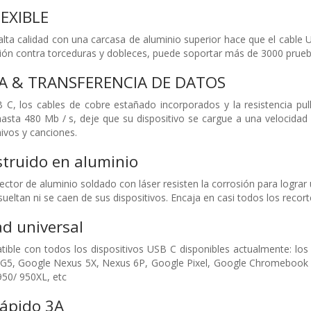
EXIBLE
 alta calidad con una carcasa de aluminio superior hace que el cable
ión contra torceduras y dobleces, puede soportar más de 3000 prueba
A & TRANSFERENCIA DE DATOS
 C, los cables de cobre estañado incorporados y la resistencia pu
hasta 480 Mb / s, deje que su dispositivo se cargue a una velocidad
ivos y canciones.
truido en aluminio
ector de aluminio soldado con láser resisten la corrosión para logr
sueltan ni se caen de sus dispositivos. Encaja en casi todos los recort
d universal
ible con todos los dispositivos USB C disponibles actualmente: lo
 G5, Google Nexus 5X, Nexus 6P, Google Pixel, Google Chromebook P
50/ 950XL, etc
rápido 3A