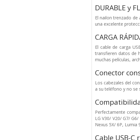
DURABLE y FL
El nailon trenzado de
una excelente protecc
CARGA RÁPID
El cable de carga USB
transfieren datos de 
muchas películas, arch
Conector cons
Los cabezales del con
a su teléfono y no se 
Compatibilida
Perfectamente compat
LG V30/ V20/ G7/ G6/
Nexus 5X/ 6P, Lumia 9
Cable USB-C 