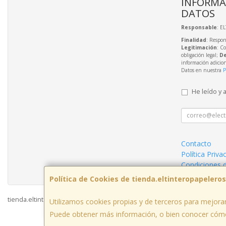
INFORMA
DATOS
Responsable
: E
Finalidad
: Respon
Legitimación
: C
obligación legal;
De
información adicio
Datos en nuestra
P
He leído y 
Contacto
Política Priva
Condiciones 
Política de Cookies de tienda.eltinteropapelero
tienda.eltinteropapeleros.com © 2026
Utilizamos cookies propias y de terceros para mejorar
Puede obtener más información, o bien conocer cómo