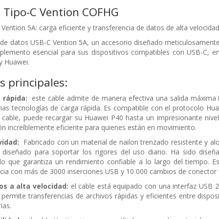
0 Tipo-C Vention COFHG
ention 5A: carga eficiente y transferencia de datos de alta velocida
de datos USB-C Vention 5A, un accesorio diseñado meticulosamente par
lemento esencial para sus dispositivos compatibles con USB-C, en p
y Huawei.
s principales:
 rápida:
este cable admite de manera efectiva una salida máxima i
rias tecnologías de carga rápida. Es compatible con el protocolo 
 cable, puede recargar su Huawei P40 hasta un impresionante nivel
ón increíblemente eficiente para quienes están en movimiento.
vidad:
Fabricado con un material de nailon trenzado resistente y al
 diseñado para soportar los rigores del uso diario. Ha sido diseña
 lo que garantiza un rendimiento confiable a lo largo del tiempo. 
ncia con más de 3000 inserciones USB y 10 000 cambios de conector 
os a alta velocidad:
el cable está equipado con una interfaz USB 2
ermite transferencias de archivos rápidas y eficientes entre disposi
ias.