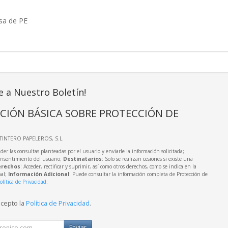
sa de PE
e a Nuestro Boletín!
CIÓN BÁSICA SOBRE PROTECCIÓN DE
LTINTERO PAPELEROS, S.L.
der las consultas planteadas por el usuario y enviarle la información solicitada;
onsentimiento del usuario;
Destinatarios
: Solo se realizan cesiones si existe una
rechos
: Acceder, rectificar y suprimir, así como otros derechos, como se indica en la
nal;
Información Adicional
: Puede consultar la información completa de Protección de
olítica de Privacidad
.
acepto la
Política de Privacidad
.
Enviar