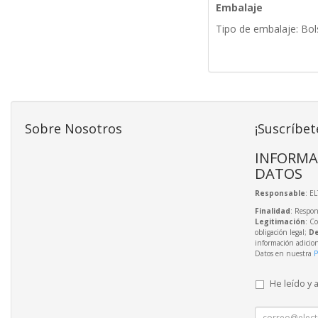
Embalaje
Tipo de embalaje: Bol
Sobre Nosotros
¡Suscríbet
INFORMA
DATOS
Responsable
: E
Finalidad
: Respon
Legitimación
: C
obligación legal;
De
información adicio
Datos en nuestra
P
He leído y 