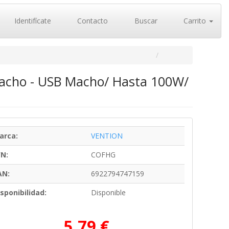
Identifícate
Contacto
Buscar
Carrito
Macho - USB Macho/ Hasta 100W/
arca:
VENTION
/N:
COFHG
AN:
6922794747159
sponibilidad:
Disponible
5,79 €