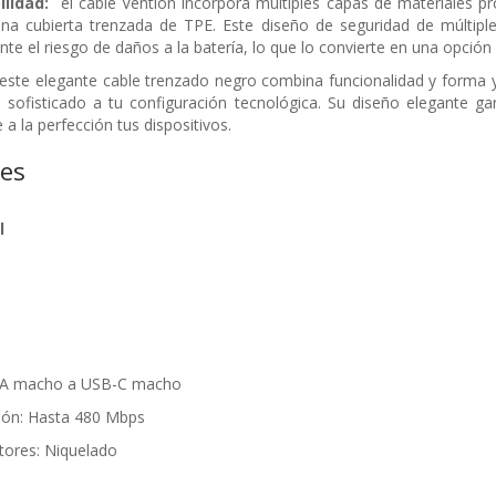
ilidad:
el cable Vention incorpora múltiples capas de materiales pro
na cubierta trenzada de TPE. Este diseño de seguridad de múltiple
nte el riesgo de daños a la batería, lo que lo convierte en una opció
ste elegante cable trenzado negro combina funcionalidad y forma y
sofisticado a tu configuración tecnológica. Su diseño elegante ga
 la perfección tus dispositivos.
nes
l
o A macho a USB-C macho
sión: Hasta 480 Mbps
tores: Niquelado