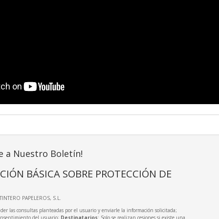
e a Nuestro Boletín!
CIÓN BÁSICA SOBRE PROTECCIÓN DE
LTINTERO PAPELEROS, S.L.
der las consultas planteadas por el usuario y enviarle la información solicitada;
onsentimiento del usuario;
Destinatarios
: Solo se realizan cesiones si existe una