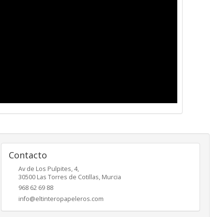
Contacto
Av de Los Pulpites, 4,
30500
Las Torres de Cotillas
,
Murcia
968 62 69 88
info@eltinteropapeleros.com