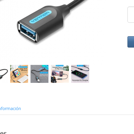
nformación
nes