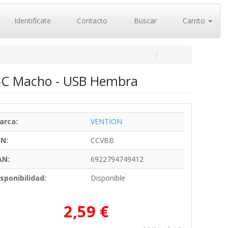
Identifícate
Contacto
Buscar
Carrito
o-C Macho - USB Hembra
arca:
VENTION
/N:
CCVBB
AN:
6922794749412
sponibilidad:
Disponible
2,59 €