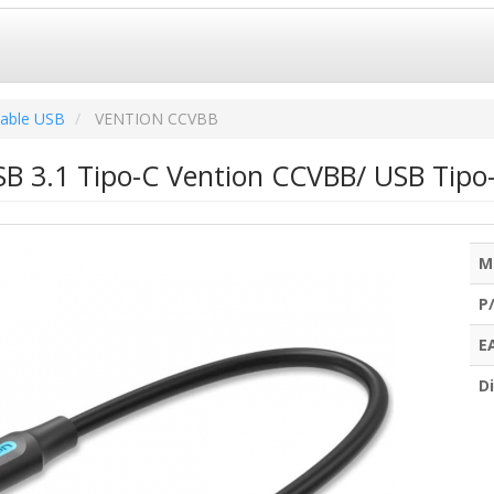
able USB
VENTION CCVBB
B 3.1 Tipo-C Vention CCVBB/ USB Tip
M
P
E
Di