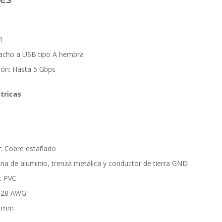
1
acho a USB tipo A hembra
ión: Hasta 5 Gbps
tricas
r: Cobre estañado
na de aluminio, trenza metálica y conductor de tierra GND
a: PVC
 + 28 AWG
.1 mm