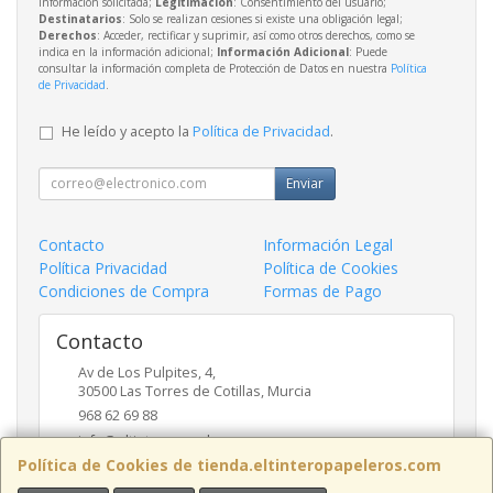
información solicitada;
Legitimación
: Consentimiento del usuario;
Destinatarios
: Solo se realizan cesiones si existe una obligación legal;
Derechos
: Acceder, rectificar y suprimir, así como otros derechos, como se
indica en la información adicional;
Información Adicional
: Puede
consultar la información completa de Protección de Datos en nuestra
Política
de Privacidad
.
He leído y acepto la
Política de Privacidad
.
Enviar
Contacto
Información Legal
Política Privacidad
Política de Cookies
Condiciones de Compra
Formas de Pago
Contacto
Av de Los Pulpites, 4,
30500
Las Torres de Cotillas
,
Murcia
968 62 69 88
info@eltinteropapeleros.com
Política de Cookies de tienda.eltinteropapeleros.com