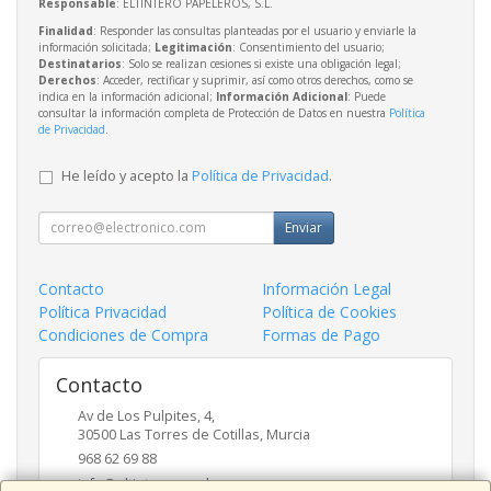
Responsable
: ELTINTERO PAPELEROS, S.L.
Finalidad
: Responder las consultas planteadas por el usuario y enviarle la
información solicitada;
Legitimación
: Consentimiento del usuario;
Destinatarios
: Solo se realizan cesiones si existe una obligación legal;
Derechos
: Acceder, rectificar y suprimir, así como otros derechos, como se
indica en la información adicional;
Información Adicional
: Puede
consultar la información completa de Protección de Datos en nuestra
Política
de Privacidad
.
He leído y acepto la
Política de Privacidad
.
Enviar
Contacto
Información Legal
Política Privacidad
Política de Cookies
Condiciones de Compra
Formas de Pago
Contacto
Av de Los Pulpites, 4,
30500
Las Torres de Cotillas
,
Murcia
968 62 69 88
info@eltinteropapeleros.com