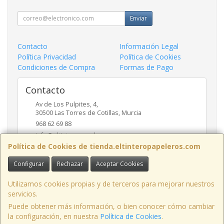
Enviar
Contacto
Información Legal
Política Privacidad
Política de Cookies
Condiciones de Compra
Formas de Pago
Contacto
Av de Los Pulpites, 4,
30500
Las Torres de Cotillas
,
Murcia
968 62 69 88
info@eltinteropapeleros.com
Política de Cookies de tienda.eltinteropapeleros.com
Configurar
Rechazar
Aceptar Cookies
Horario
8:00 a 14:00 - 17:00 a 20:30
Utilizamos cookies propias y de terceros para mejorar nuestros
servicios.
Puede obtener más información, o bien conocer cómo cambiar
la configuración, en nuestra
Política de Cookies
.
, , , , España. - C.I.F.: B73424574 - Tfno: