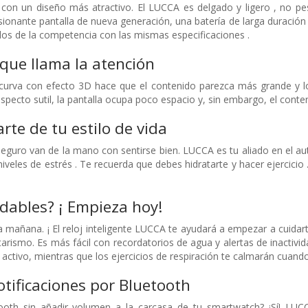
o con un diseño más atractivo. El LUCCA es delgado y ligero , no 
ionante pantalla de nueva generación, una batería de larga duración 
los de la competencia con las mismas especificaciones .
que llama la atención
urva con efecto 3D hace que el contenido parezca más grande y los
pecto sutil, la pantalla ocupa poco espacio y, sin embargo, el conteni
rte de tu estilo de vida
 seguro van de la mano con sentirse bien. LUCCA es tu aliado en el a
iveles de estrés . Te recuerda que debes hidratarte y hacer ejercicio . 
dables? ¡ Empieza hoy!
a mañana. ¡ El reloj inteligente LUCCA te ayudará a empezar a cuid
arismo. Es más fácil con recordatorios de agua y alertas de inactivid
activo, mientras que los ejercicios de respiración te calmarán cuand
tificaciones por Bluetooth
oth sin añadir volumen a la carcasa de tu smartwatch? ¡Sí! LUCC