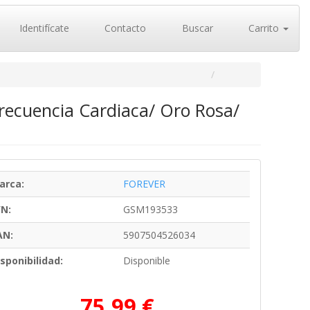
Identifícate
Contacto
Buscar
Carrito
recuencia Cardiaca/ Oro Rosa/
arca:
FOREVER
/N:
GSM193533
AN:
5907504526034
sponibilidad:
Disponible
75,99 €