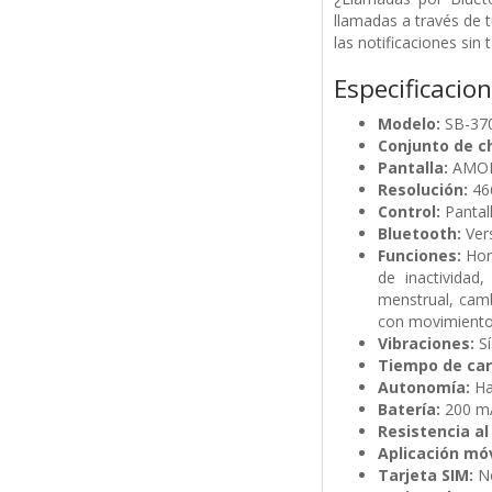
llamadas a través de t
las notificaciones sin
Especificacio
Modelo:
SB-370
Conjunto de ch
Pantalla:
AMOL
Resolución:
466
Control:
Pantall
Bluetooth:
Vers
Funciones:
Hora
de inactividad,
menstrual, cambi
con movimiento 
Vibraciones:
Sí
Tiempo de car
Autonomía:
Ha
Batería:
200 m
Resistencia al
Aplicación móv
Tarjeta SIM:
No