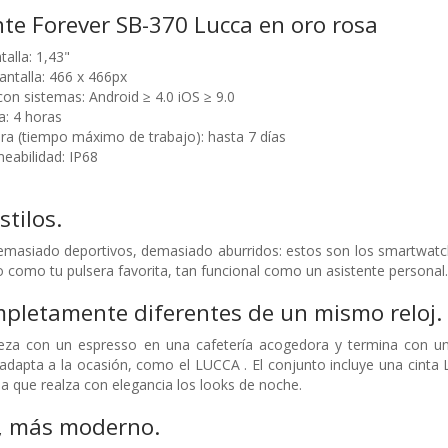
ente Forever SB-370 Lucca en oro rosa
alla: 1,43"
antalla: 466 x 466px
con sistemas: Android ≥ 4.0 iOS ≥ 9.0
: 4 horas
a (tiempo máximo de trabajo): hasta 7 días
eabilidad: IP68
stilos.
masiado deportivos, demasiado aburridos: estos son los smartwatc
do como tu pulsera favorita, tan funcional como un asistente personal
pletamente diferentes de un mismo reloj.
eza con un espresso en una cafetería acogedora y termina con u
adapta a la ocasión, como el LUCCA . El conjunto incluye una cinta 
la que realza con elegancia los looks de noche.
, más moderno.