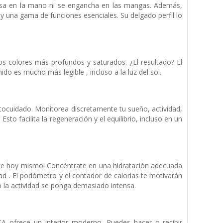
pesa en la mano ni se engancha en las mangas. Además,
y una gama de funciones esenciales. Su delgado perfil lo
 colores más profundos y saturados. ¿El resultado? El
do es mucho más legible , incluso a la luz del sol.
utocuidado. Monitorea discretamente tu sueño, actividad,
Esto facilita la regeneración y el equilibrio, incluso en un
arte hoy mismo! Concéntrate en una hidratación adecuada
ad . El podómetro y el contador de calorías te motivarán
o la actividad se ponga demasiado intensa.
A ofrece un interior moderno. Puedes hacer o recibir