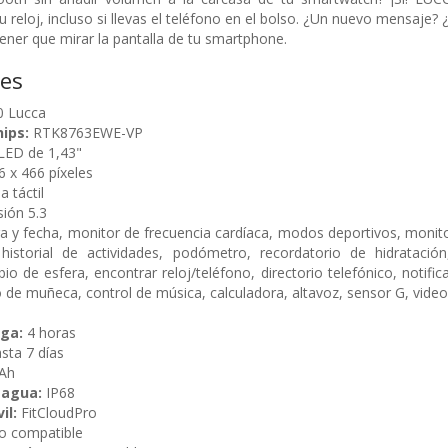
u reloj, incluso si llevas el teléfono en el bolso. ¿Un nuevo mensaj
 tener que mirar la pantalla de tu smartphone.
nes
 Lucca
ips:
RTK8763EWE-VP
ED de 1,43"
 x 466 píxeles
a táctil
ión 5.3
 y fecha, monitor de frecuencia cardíaca, modos deportivos, monitor
 historial de actividades, podómetro, recordatorio de hidratació
o de esfera, encontrar reloj/teléfono, directorio telefónico, notific
de muñeca, control de música, calculadora, altavoz, sensor G, vide
ga:
4 horas
sta 7 días
Ah
 agua:
IP68
il:
FitCloudPro
 compatible