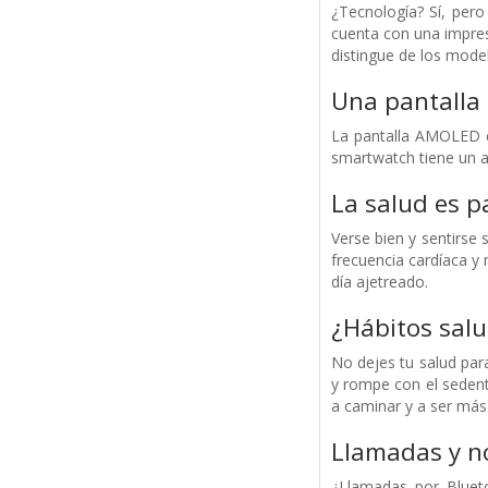
¿Tecnología? Sí, per
cuenta con una impres
distingue de los mode
Una pantalla 
La pantalla AMOLED c
smartwatch tiene un as
La salud es pa
Verse bien y sentirse
frecuencia cardíaca y n
día ajetreado.
¿Hábitos salu
No dejes tu salud par
y rompe con el sedent
a caminar y a ser más 
Llamadas y no
¿Llamadas por Blueto