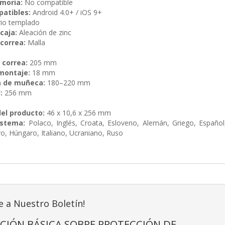
moria:
No compatible
atibles:
Android 4.0+ / iOS 9+
rio templado
caja:
Aleación de zinc
 correa:
Malla
 correa:
205 mm
montaje:
18 mm
a de muñeca:
180–220 mm
:
256 mm
el producto:
46 x 10,6 x 256 mm
istema:
Polaco, Inglés, Croata, Esloveno, Alemán, Griego, Español
, Húngaro, Italiano, Ucraniano, Ruso
e a Nuestro Boletín!
CIÓN BÁSICA SOBRE PROTECCIÓN DE