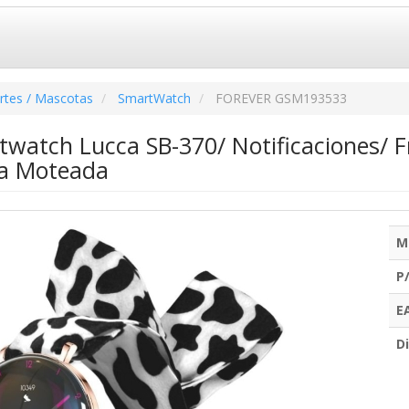
rtes / Mascotas
SmartWatch
FOREVER GSM193533
twatch Lucca SB-370/ Notificaciones/ F
ea Moteada
M
P
E
Di