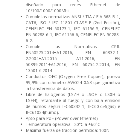
diseñado para redes Ethernet de
10/100/1000/1000Mbit
Cumple las normativas ANSI / TIA / EIA 568-B-1,
CAT6, ISO / IEC 11801 CLASE E (2nd Edición),
CENELEC EN 50173-1, IEC 61156-5, CENELEC
EN 50288-6-1, IEC 61156-6, CENELEC EN 50288-
6-2.
Cumple las Normativas CPR:
EN50575:2014+A1:2016, EN 60332-1-
2:2004+A1:2015 A11:2016, EN
50399:2011+A1:2016, EN 60754-2:2014, EN
13501-6:2014
Conductor OFC (Oxygen Free Copper), pureza
99,9% con diámetro AWG24 0.53 que garantiza
la transferencia de datos.
Libre de halógenos (LSZH o LSOH o LS0H o
LSFH), retardante al fuego y con baja emisión
de humos según IEC60332-1, IEC60754(gas) e
IEC61034(humo).
Apto para PoE (Power over Ethernet)
Temperatura operativa: -20°C a +60°C
Máxima fuerza de tracción permitida: 100N