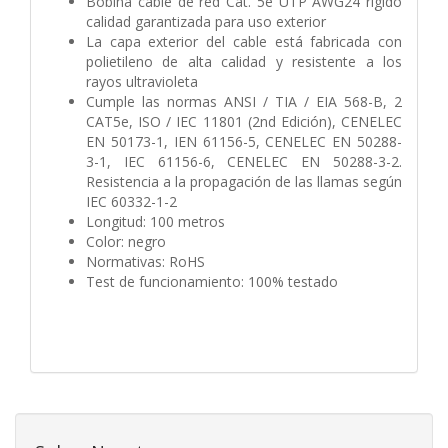
Bobina cable de red Cat. 5e UTP AWG24 rígido
calidad garantizada para uso exterior
La capa exterior del cable está fabricada con
polietileno de alta calidad y resistente a los
rayos ultravioleta
Cumple las normas ANSI / TIA / EIA 568-B, 2
CAT5e, ISO / IEC 11801 (2nd Edición), CENELEC
EN 50173-1, IEN 61156-5, CENELEC EN 50288-
3-1, IEC 61156-6, CENELEC EN 50288-3-2.
Resistencia a la propagación de las llamas según
IEC 60332-1-2
Longitud: 100 metros
Color: negro
Normativas: RoHS
Test de funcionamiento: 100% testado