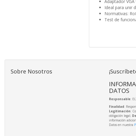
Adaptador VGA 
Ideal para unir
Normativas: Ro
Test de funcio
Sobre Nosotros
¡Suscríbet
INFORMA
DATOS
Responsable
: E
Finalidad
: Respon
Legitimación
: C
obligación legal;
De
información adicio
Datos en nuestra
P