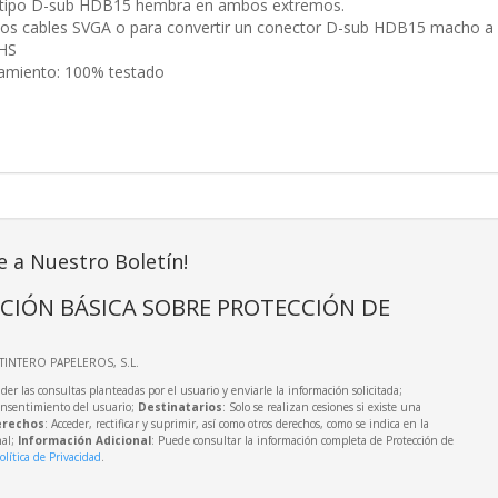
tipo D-sub HDB15 hembra en ambos extremos.
 dos cables SVGA o para convertir un conector D-sub HDB15 macho a
HS
namiento: 100% testado
e a Nuestro Boletín!
CIÓN BÁSICA SOBRE PROTECCIÓN DE
LTINTERO PAPELEROS, S.L.
der las consultas planteadas por el usuario y enviarle la información solicitada;
onsentimiento del usuario;
Destinatarios
: Solo se realizan cesiones si existe una
rechos
: Acceder, rectificar y suprimir, así como otros derechos, como se indica en la
nal;
Información Adicional
: Puede consultar la información completa de Protección de
olítica de Privacidad
.