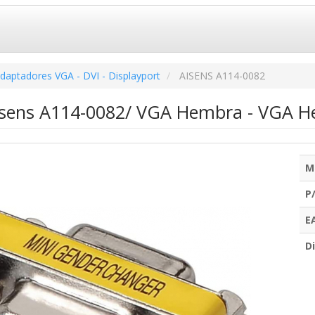
daptadores VGA - DVI - Displayport
AISENS A114-0082
isens A114-0082/ VGA Hembra - VGA 
M
P
E
Di