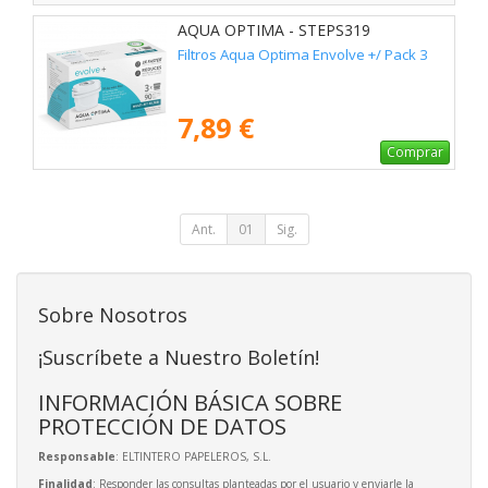
AQUA OPTIMA - STEPS319
Filtros Aqua Optima Envolve +/ Pack 3
7,89 €
Comprar
Ant.
01
Sig.
Sobre Nosotros
¡Suscríbete a Nuestro Boletín!
INFORMACIÓN BÁSICA SOBRE
PROTECCIÓN DE DATOS
Responsable
: ELTINTERO PAPELEROS, S.L.
Finalidad
: Responder las consultas planteadas por el usuario y enviarle la