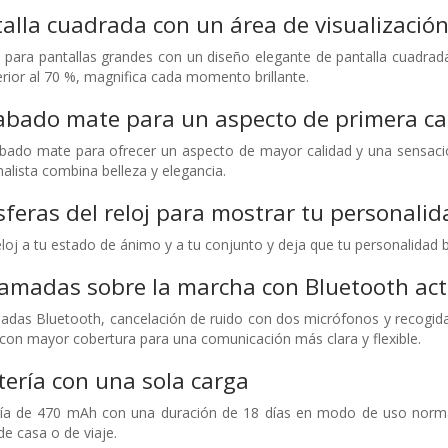
alla cuadrada con un área de visualizació
s para pantallas grandes con un diseño elegante de pantalla cuadrad
erior al 70 %, magnifica cada momento brillante.
abado mate para un aspecto de primera ca
abado mate para ofrecer un aspecto de mayor calidad y una sensac
alista combina belleza y elegancia.
feras del reloj para mostrar tu personalid
eloj a tu estado de ánimo y a tu conjunto y deja que tu personalidad br
lamadas sobre la marcha con Bluetooth act
madas Bluetooth, cancelación de ruido con dos micrófonos y recogid
con mayor cobertura para una comunicación más clara y flexible.
tería con una sola carga
ía de 470 mAh con una duración de 18 días en modo de uso normal*
e casa o de viaje.