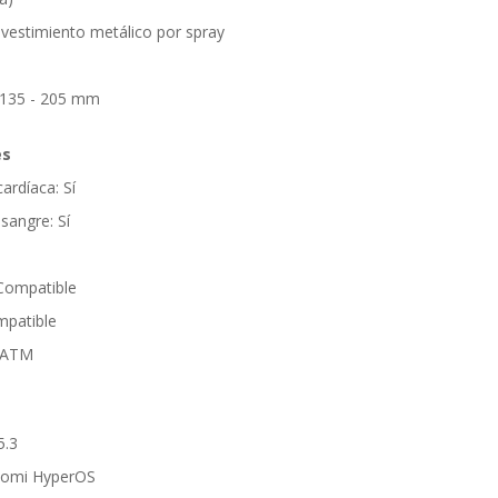
evestimiento metálico por spray
 135 - 205 mm
es
ardíaca: Sí
sangre: Sí
Compatible
mpatible
5 ATM
5.3
iaomi HyperOS