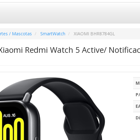
rtes / Mascotas
SmartWatch
XIAOMI BHR8784GL
iaomi Redmi Watch 5 Active/ Notificac
M
P
E
Di