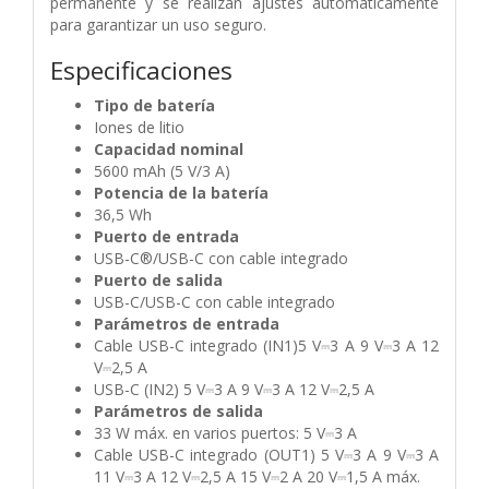
permanente y se realizan ajustes automáticamente
para garantizar un uso seguro.
Especificaciones
Tipo de batería
Iones de litio
Capacidad nominal
5600 mAh (5 V/3 A)
Potencia de la batería
36,5 Wh
Puerto de entrada
USB-C®/USB-C con cable integrado
Puerto de salida
USB-C/USB-C con cable integrado
Parámetros de entrada
Cable USB-C integrado (IN1)5 V⎓3 A 9 V⎓3 A 12
V⎓2,5 A
USB-C (IN2) 5 V⎓3 A 9 V⎓3 A 12 V⎓2,5 A
Parámetros de salida
33 W máx. en varios puertos: 5 V⎓3 A
Cable USB-C integrado (OUT1) 5 V⎓3 A 9 V⎓3 A
11 V⎓3 A 12 V⎓2,5 A 15 V⎓2 A 20 V⎓1,5 A máx.