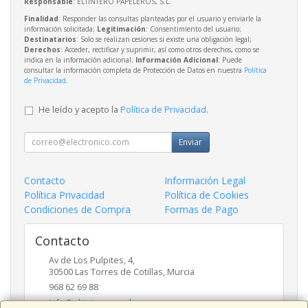
Responsable
: ELTINTERO PAPELEROS, S.L.
Finalidad
: Responder las consultas planteadas por el usuario y enviarle la
información solicitada;
Legitimación
: Consentimiento del usuario;
Destinatarios
: Solo se realizan cesiones si existe una obligación legal;
Derechos
: Acceder, rectificar y suprimir, así como otros derechos, como se
indica en la información adicional;
Información Adicional
: Puede
consultar la información completa de Protección de Datos en nuestra
Política
de Privacidad
.
He leído y acepto la
Política de Privacidad
.
Enviar
Contacto
Información Legal
Política Privacidad
Política de Cookies
Condiciones de Compra
Formas de Pago
Contacto
Av de Los Pulpites, 4,
30500
Las Torres de Cotillas
,
Murcia
968 62 69 88
info@eltinteropapeleros.com