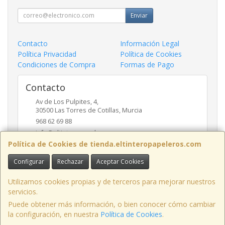
Enviar
Contacto
Información Legal
Política Privacidad
Política de Cookies
Condiciones de Compra
Formas de Pago
Contacto
Av de Los Pulpites, 4,
30500
Las Torres de Cotillas
,
Murcia
968 62 69 88
info@eltinteropapeleros.com
Política de Cookies de tienda.eltinteropapeleros.com
Configurar
Rechazar
Aceptar Cookies
Horario
8:00 a 14:00 - 17:00 a 20:30
Utilizamos cookies propias y de terceros para mejorar nuestros
servicios.
Puede obtener más información, o bien conocer cómo cambiar
la configuración, en nuestra
Política de Cookies
.
, , , , España. - C.I.F.: B73424574 - Tfno: