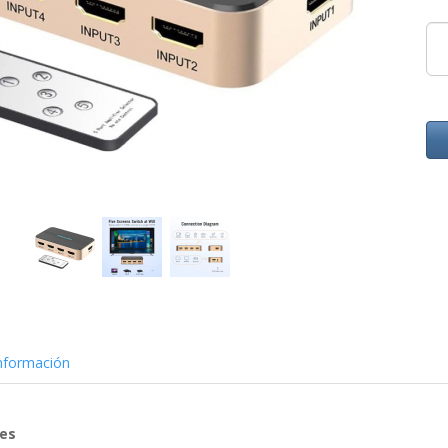
nformación
nes