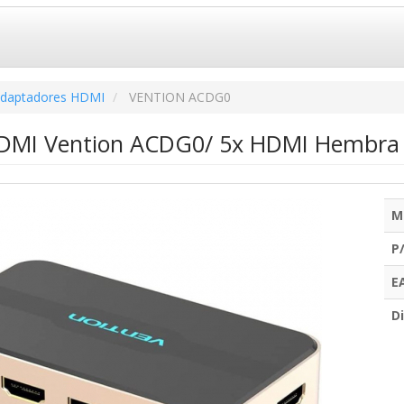
daptadores HDMI
VENTION ACDG0
HDMI Vention ACDG0/ 5x HDMI Hembra
M
P
E
Di