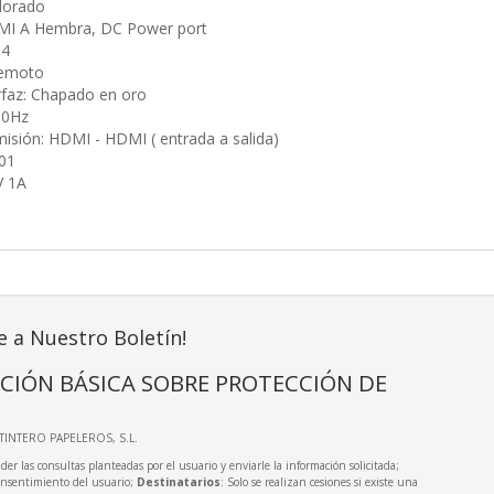
dorado
MI A Hembra, DC Power port
.4
remoto
rfaz: Chapado en oro
30Hz
misión: HDMI - HDMI ( entrada a salida)
01
V 1A
e a Nuestro Boletín!
CIÓN BÁSICA SOBRE PROTECCIÓN DE
LTINTERO PAPELEROS, S.L.
der las consultas planteadas por el usuario y enviarle la información solicitada;
onsentimiento del usuario;
Destinatarios
: Solo se realizan cesiones si existe una