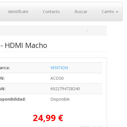
Identifícate
Contacto
Buscar
Carrito
 - HDMI Macho
arca:
VENTION
/N:
ACDG0
AN:
6922794728240
sponibilidad:
Disponible
24,99 €