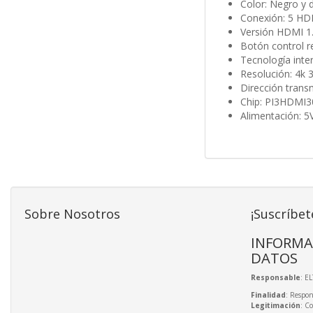
Color: Negro y 
Conexión: 5 HD
Versión HDMI 1
Botón control 
Tecnología inte
Resolución: 4k 
Dirección trans
Chip: PI3HDMI3
Alimentación: 5
Sobre Nosotros
¡Suscríbet
INFORMA
DATOS
Responsable
: E
Finalidad
: Respon
Legitimación
: C