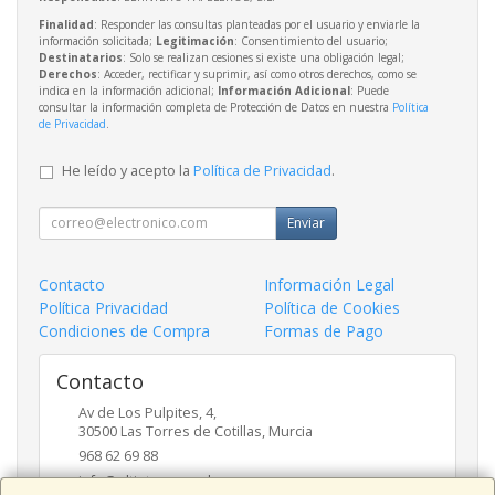
Finalidad
: Responder las consultas planteadas por el usuario y enviarle la
información solicitada;
Legitimación
: Consentimiento del usuario;
Destinatarios
: Solo se realizan cesiones si existe una obligación legal;
Derechos
: Acceder, rectificar y suprimir, así como otros derechos, como se
indica en la información adicional;
Información Adicional
: Puede
consultar la información completa de Protección de Datos en nuestra
Política
de Privacidad
.
He leído y acepto la
Política de Privacidad
.
Enviar
Contacto
Información Legal
Política Privacidad
Política de Cookies
Condiciones de Compra
Formas de Pago
Contacto
Av de Los Pulpites, 4,
30500
Las Torres de Cotillas
,
Murcia
968 62 69 88
info@eltinteropapeleros.com