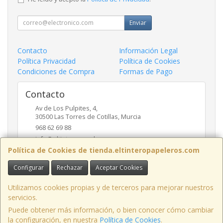
Enviar
Contacto
Información Legal
Política Privacidad
Política de Cookies
Condiciones de Compra
Formas de Pago
Contacto
Av de Los Pulpites, 4,
30500
Las Torres de Cotillas
,
Murcia
968 62 69 88
info@eltinteropapeleros.com
Política de Cookies de tienda.eltinteropapeleros.com
Configurar
Rechazar
Aceptar Cookies
Horario
8:00 a 14:00 - 17:00 a 20:30
Utilizamos cookies propias y de terceros para mejorar nuestros
servicios.
Puede obtener más información, o bien conocer cómo cambiar
la configuración, en nuestra
Política de Cookies
.
, , , , España. - C.I.F.: B73424574 - Tfno: