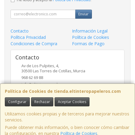
Enviar
Contacto
Información Legal
Política Privacidad
Política de Cookies
Condiciones de Compra
Formas de Pago
Contacto
Av de Los Pulpites, 4,
30500
Las Torres de Cotillas
,
Murcia
968 62 69 88
info@eltinteropapeleros.com
Política de Cookies de tienda.eltinteropapeleros.com
Configurar
Rechazar
Aceptar Cookies
Horario
8:00 a 14:00 - 17:00 a 20:30
Utilizamos cookies propias y de terceros para mejorar nuestros
servicios.
Puede obtener más información, o bien conocer cómo cambiar
la configuración, en nuestra
Política de Cookies
.