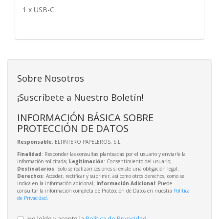
1 x USB-C
Sobre Nosotros
¡Suscríbete a Nuestro Boletín!
INFORMACIÓN BÁSICA SOBRE
PROTECCIÓN DE DATOS
Responsable
: ELTINTERO PAPELEROS, S.L.
Finalidad
: Responder las consultas planteadas por el usuario y enviarle la
información solicitada;
Legitimación
: Consentimiento del usuario;
Destinatarios
: Solo se realizan cesiones si existe una obligación legal;
Derechos
: Acceder, rectificar y suprimir, así como otros derechos, como se
indica en la información adicional;
Información Adicional
: Puede
consultar la información completa de Protección de Datos en nuestra
Política
de Privacidad
.
He leído y acepto la
Política de Privacidad
.