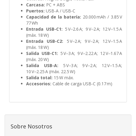
Carcasa:
PC + ABS
Puertos:
USB-A / USB-C
Capacidad de la batería:
20.000 mAh / 3.85 V
77 Wh
Entrada USB-C1:
5 V⎓2.6 A; 9 V⎓2 A; 12 V⎓1.5 A
(máx. 18 W)
Entrada USB-C2:
5 V⎓2 A; 9 V⎓2 A; 12 V⎓1.5 A
(máx. 18 W)
Salida USB-C1:
5 V⎓3 A; 9 V⎓2.22 A; 12 V⎓1.67 A
(máx. 20 W)
Salida USB-A:
5 V⎓3 A; 9 V⎓2 A; 12 V⎓1.5 A;
10 V⎓2.25 A (máx. 22.5 W)
Salida total:
15 W máx.
Accesorios:
Cable de carga USB-C (0.17 m)
Sobre Nosotros