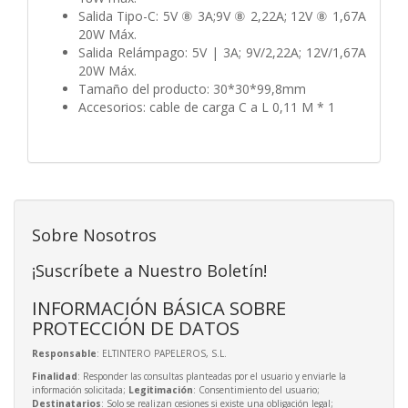
Salida Tipo-C: 5V ⑧ 3A;9V ⑧ 2,22A; 12V ⑧ 1,67A
20W Máx.
Salida Relámpago: 5V | 3A; 9V/2,22A; 12V/1,67A
20W Máx.
Tamaño del producto: 30*30*99,8mm
Accesorios: cable de carga C a L 0,11 M * 1
Sobre Nosotros
¡Suscríbete a Nuestro Boletín!
INFORMACIÓN BÁSICA SOBRE
PROTECCIÓN DE DATOS
Responsable
: ELTINTERO PAPELEROS, S.L.
Finalidad
: Responder las consultas planteadas por el usuario y enviarle la
información solicitada;
Legitimación
: Consentimiento del usuario;
Destinatarios
: Solo se realizan cesiones si existe una obligación legal;