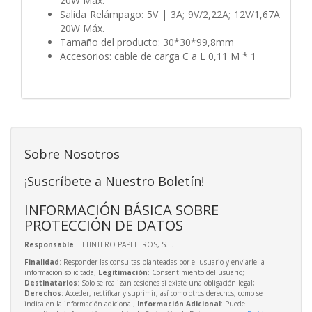
20W Máx.
Salida Relámpago: 5V | 3A; 9V/2,22A; 12V/1,67A
20W Máx.
Tamaño del producto: 30*30*99,8mm
Accesorios: cable de carga C a L 0,11 M * 1
Sobre Nosotros
¡Suscríbete a Nuestro Boletín!
INFORMACIÓN BÁSICA SOBRE
PROTECCIÓN DE DATOS
Responsable
: ELTINTERO PAPELEROS, S.L.
Finalidad
: Responder las consultas planteadas por el usuario y enviarle la
información solicitada;
Legitimación
: Consentimiento del usuario;
Destinatarios
: Solo se realizan cesiones si existe una obligación legal;
Derechos
: Acceder, rectificar y suprimir, así como otros derechos, como se
indica en la información adicional;
Información Adicional
: Puede