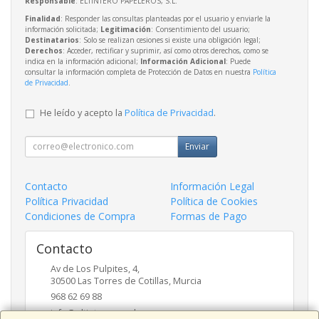
Responsable
: ELTINTERO PAPELEROS, S.L.
Finalidad
: Responder las consultas planteadas por el usuario y enviarle la
información solicitada;
Legitimación
: Consentimiento del usuario;
Destinatarios
: Solo se realizan cesiones si existe una obligación legal;
Derechos
: Acceder, rectificar y suprimir, así como otros derechos, como se
indica en la información adicional;
Información Adicional
: Puede
consultar la información completa de Protección de Datos en nuestra
Política
de Privacidad
.
He leído y acepto la
Política de Privacidad
.
Enviar
Contacto
Información Legal
Política Privacidad
Política de Cookies
Condiciones de Compra
Formas de Pago
Contacto
Av de Los Pulpites, 4,
30500
Las Torres de Cotillas
,
Murcia
968 62 69 88
info@eltinteropapeleros.com