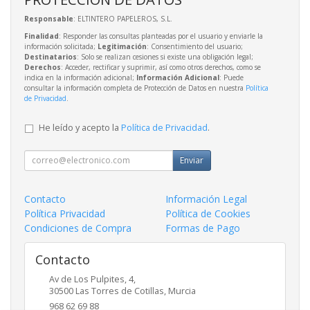
Responsable
: ELTINTERO PAPELEROS, S.L.
Finalidad
: Responder las consultas planteadas por el usuario y enviarle la
información solicitada;
Legitimación
: Consentimiento del usuario;
Destinatarios
: Solo se realizan cesiones si existe una obligación legal;
Derechos
: Acceder, rectificar y suprimir, así como otros derechos, como se
indica en la información adicional;
Información Adicional
: Puede
consultar la información completa de Protección de Datos en nuestra
Política
de Privacidad
.
He leído y acepto la
Política de Privacidad
.
Enviar
Contacto
Información Legal
Política Privacidad
Política de Cookies
Condiciones de Compra
Formas de Pago
Contacto
Av de Los Pulpites, 4,
30500
Las Torres de Cotillas
,
Murcia
968 62 69 88