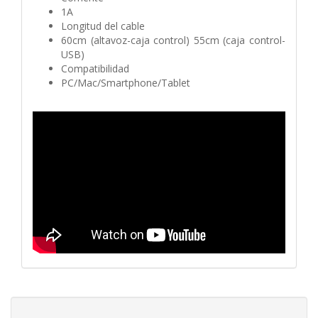
1A
Longitud del cable
60cm (altavoz-caja control) 55cm (caja control-
USB)
Compatibilidad
PC/Mac/Smartphone/Tablet