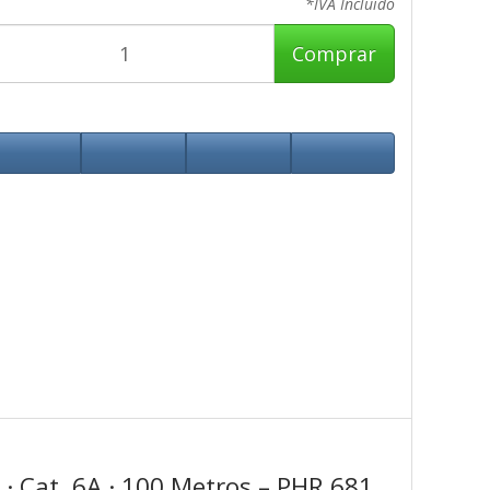
*IVA Incluido
Comprar
 · Cat. 6A · 100 Metros – PHR 681