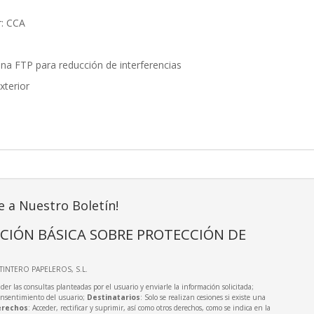
r: CCA
na FTP para reducción de interferencias
xterior
e a Nuestro Boletín!
CIÓN BÁSICA SOBRE PROTECCIÓN DE
LTINTERO PAPELEROS, S.L.
der las consultas planteadas por el usuario y enviarle la información solicitada;
onsentimiento del usuario;
Destinatarios
: Solo se realizan cesiones si existe una
rechos
: Acceder, rectificar y suprimir, así como otros derechos, como se indica en la