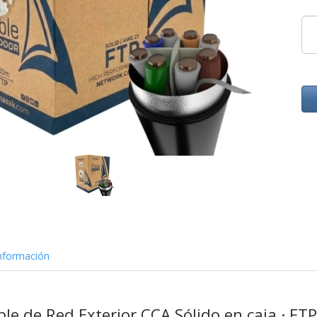
nformación
le de Red Exterior CCA Sólido en caja · FTP