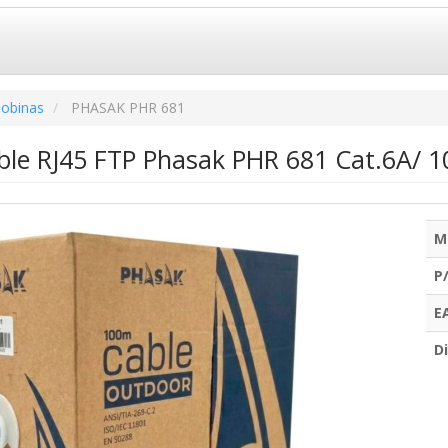
obinas
PHASAK PHR 681
ble RJ45 FTP Phasak PHR 681 Cat.6A/ 1
M
P
E
Di