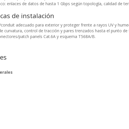
ico: enlaces de datos de hasta 1 Gbps según topología, calidad de ter
cas de instalación
o/conduit adecuado para exterior y proteger frente a rayos UV y hume
e curvatura, control de tracción y pares trenzados hasta el punto de
onectores/patch panels Cat.6A y esquema T568A/B.
nes
erales