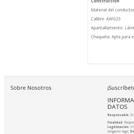
Construcción
Material del conducto
Calibre: AWG23
Apantallamiento: Lámi
Chaqueta: Apta para e
Sobre Nosotros
¡Suscríbet
INFORMA
DATOS
Responsable
: E
Finalidad
: Respon
Legitimación
: C
obligación legal;
De