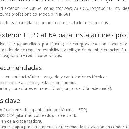
ed exterior FTP Cat.6A, conductor AWG23 CCA, longitud 100 m. Idea
ucturas profesionales. Modelo PHR 681.
erior y apantallado por lámina para reducir interferencias.
exterior FTP Cat.6A para instalaciones pro
ble FTP (apantallado por lámina) de categoría 6A con conducto
ores donde se requiere estabilidad y mitigación de interferencias. S
deovigilancia y redes corporativas.
 recomendadas
es en conducto/tubo corrugado y canalizaciones técnicas.
control de accesos y enlaces de campus.
nta y conexiones entre edificios (con protección adecuada).
s clave
A (par trenzado, apantallado por lámina – FTP).
3 CCA (aluminio cobreado), cable sólido.
 en caja dispensadora.
chaqueta apta para intemperie; se recomienda instalación en conducto