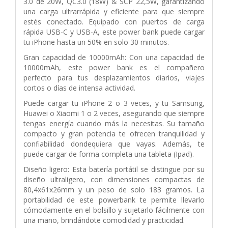
3.0 de 20W, QC3.0 (18W) & SCP 22,5W, garantizando
una carga ultrarrápida y eficiente para que siempre
estés conectado. Equipado con puertos de carga
rápida USB-C y USB-A, este power bank puede cargar
tu iPhone hasta un 50% en solo 30 minutos.
Gran capacidad de 10000mAh: Con una capacidad de
10000mAh, este power bank es el compañero
perfecto para tus desplazamientos diarios, viajes
cortos o días de intensa actividad.
Puede cargar tu iPhone 2 o 3 veces, y tu Samsung,
Huawei o Xiaomi 1 o 2 veces, asegurando que siempre
tengas energía cuando más la necesitas. Su tamaño
compacto y gran potencia te ofrecen tranquilidad y
confiabilidad dondequiera que vayas. Además, te
puede cargar de forma completa una tableta (Ipad).
Diseño ligero: Esta batería portátil se distingue por su
diseño ultraligero, con dimensiones compactas de
80,4x61x26mm y un peso de solo 183 gramos. La
portabilidad de este powerbank te permite llevarlo
cómodamente en el bolsillo y sujetarlo fácilmente con
una mano, brindándote comodidad y practicidad.