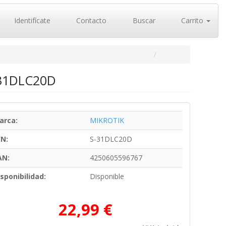
Identifícate
Contacto
Buscar
Carrito
S-31DLC20D
arca:
MIKROTIK
/N:
S-31DLC20D
AN:
4250605596767
sponibilidad:
Disponible
22,99 €