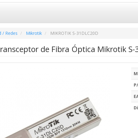
d / Redes
Mikrotik
MIKROTIK S-31DLC20D
ransceptor de Fibra Óptica Mikrotik 
M
P
E
Di