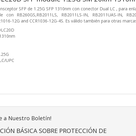
ansceptor SFP de 1.25G SFP 1310nm con conector Dual LC , para 
ble con RB260GS,RB2011LS, RB2011LS-IN, RB2011UAS-IN, RB
016-12G and CCR1036-12G-4S. Es válido también para otras marca
1DLC20D
 1310nm
M
1.25G
 LC/UPC
e a Nuestro Boletín!
CIÓN BÁSICA SOBRE PROTECCIÓN DE