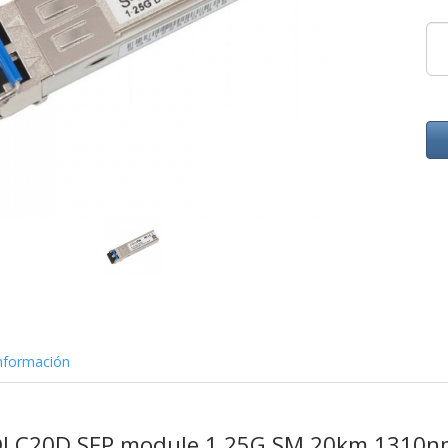
nformación
1DLC20D SFP module 1.25G SM 20km 1310n