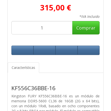
315,00 €
*IVA Incluido
Comprar
Características
KF556C36BBE-16
Kingston FURY KF556C36BBE-16 es un módulo de
memoria DDR5-5600 CL36 de 16GB (2G x 64 bits),
con un módulo 1Rx8, basado en ocho componentes
2G x 8 bits FBGA por módulo. El módulo es compatible