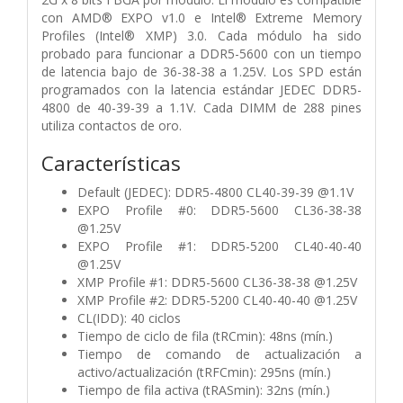
con AMD® EXPO v1.0 e Intel® Extreme Memory
Profiles (Intel® XMP) 3.0. Cada módulo ha sido
probado para funcionar a DDR5-5600 con un tiempo
de latencia bajo de 36-38-38 a 1.25V. Los SPD están
programados con la latencia estándar JEDEC DDR5-
4800 de 40-39-39 a 1.1V. Cada DIMM de 288 pines
utiliza contactos de oro.
Características
Default (JEDEC): DDR5-4800 CL40-39-39 @1.1V
EXPO Profile #0: DDR5-5600 CL36-38-38
@1.25V
EXPO Profile #1: DDR5-5200 CL40-40-40
@1.25V
XMP Profile #1: DDR5-5600 CL36-38-38 @1.25V
XMP Profile #2: DDR5-5200 CL40-40-40 @1.25V
CL(IDD): 40 ciclos
Tiempo de ciclo de fila (tRCmin): 48ns (mín.)
Tiempo de comando de actualización a
activo/actualización (tRFCmin): 295ns (mín.)
Tiempo de fila activa (tRASmin): 32ns (mín.)