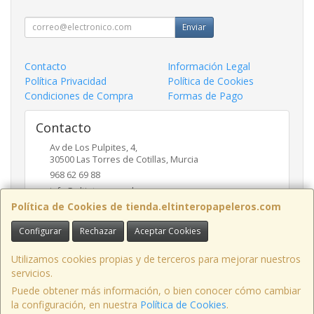
Enviar
Contacto
Información Legal
Política Privacidad
Política de Cookies
Condiciones de Compra
Formas de Pago
Contacto
Av de Los Pulpites, 4,
30500
Las Torres de Cotillas
,
Murcia
968 62 69 88
info@eltinteropapeleros.com
Política de Cookies de tienda.eltinteropapeleros.com
Configurar
Rechazar
Aceptar Cookies
Horario
8:00 a 14:00 - 17:00 a 20:30
Utilizamos cookies propias y de terceros para mejorar nuestros
servicios.
Puede obtener más información, o bien conocer cómo cambiar
la configuración, en nuestra
Política de Cookies
.
, , , , España. - C.I.F.: B73424574 - Tfno: