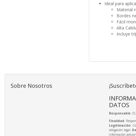
Ideal para aplic
Material 
Bordes ne
Fácil mon
Alta Calid
Incluye tr
Sobre Nosotros
¡Suscríbet
INFORMA
DATOS
Responsable
: E
Finalidad
: Respon
Legitimación
: C
obligación legal;
De
información adicio