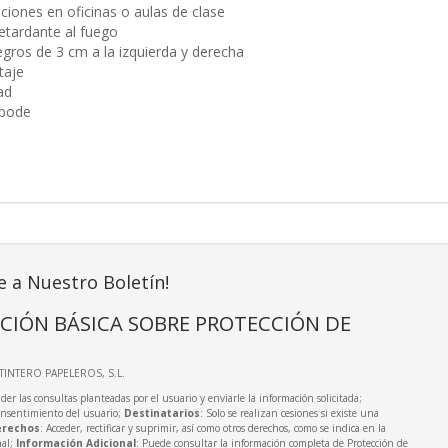
aciones en oficinas o aulas de clase
retardante al fuego
gros de 3 cm a la izquierda y derecha
taje
ad
ípode
e a Nuestro Boletín!
CIÓN BÁSICA SOBRE PROTECCIÓN DE
LTINTERO PAPELEROS, S.L.
der las consultas planteadas por el usuario y enviarle la información solicitada;
onsentimiento del usuario;
Destinatarios
: Solo se realizan cesiones si existe una
rechos
: Acceder, rectificar y suprimir, así como otros derechos, como se indica en la
nal;
Información Adicional
: Puede consultar la información completa de Protección de