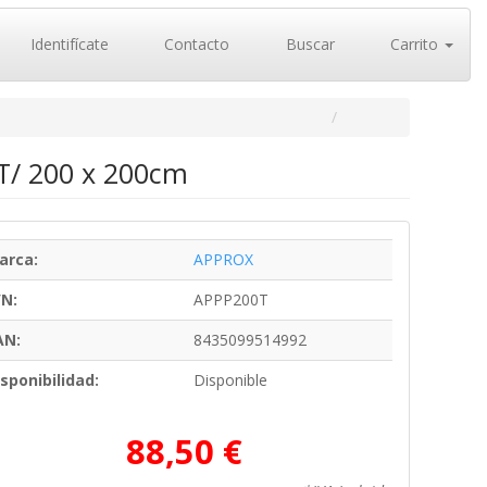
Identifícate
Contacto
Buscar
Carrito
0T/ 200 x 200cm
arca:
APPROX
/N:
APPP200T
AN:
8435099514992
sponibilidad:
Disponible
88,50 €