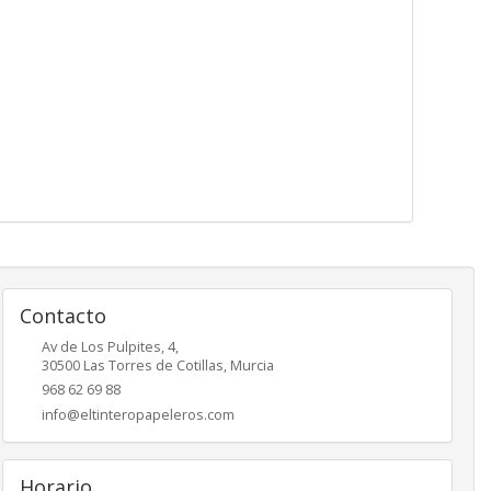
Contacto
Av de Los Pulpites, 4,
30500
Las Torres de Cotillas
,
Murcia
968 62 69 88
info@eltinteropapeleros.com
Horario