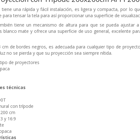
 tiene una rápida y fácil instalación, es ligera y compacta, por lo qu
e para tensar la tela para así proporcionar una superficie de visualizaci
también tiene un mecanismo de altura para que se pueda ajustar a 
 es blanco mate y ofrece una superficie de uso general, excelente par
3 cm de bordes negros, es adecuada para cualquier tipo de proyector
uz no se pierda y que su proyección sea siempre nítida.
 tipo de proyectores
opaca
es técnicas
00T
mural con trípode
 200 cm
:3 y 16:9
te
 opaca
rísticas