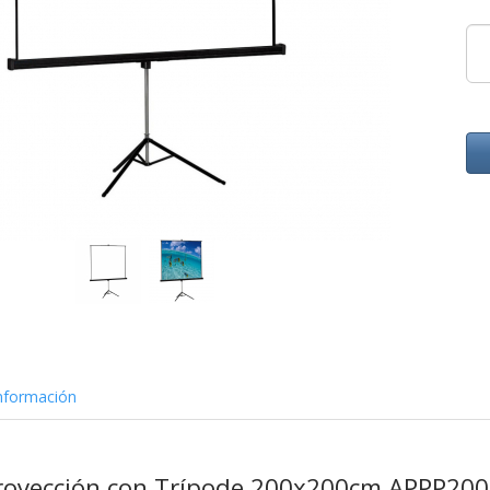
nformación
Proyección con Trípode 200x200cm
APPP200