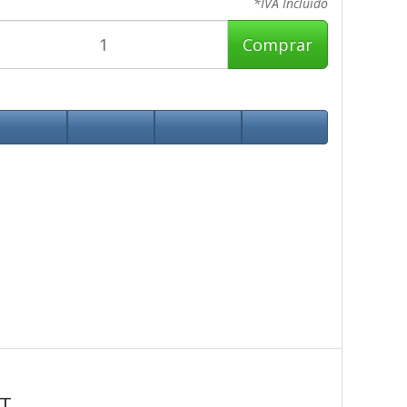
*IVA Incluido
Comprar
T