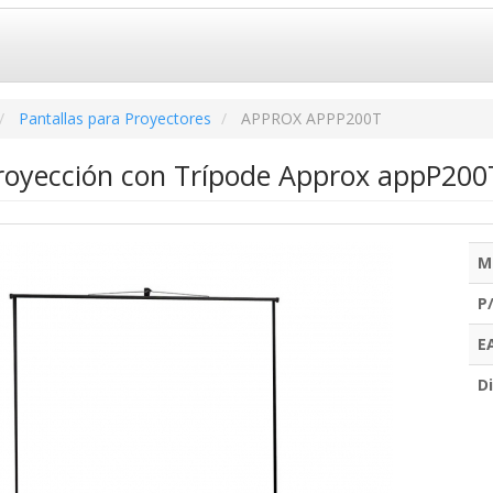
Pantallas para Proyectores
APPROX APPP200T
Proyección con Trípode Approx appP20
M
P
E
Di