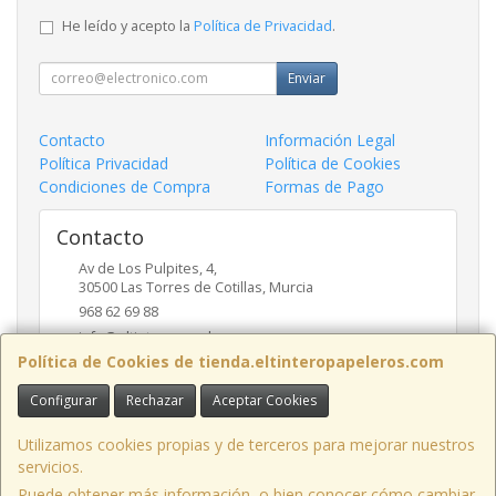
He leído y acepto la
Política de Privacidad
.
Enviar
Contacto
Información Legal
Política Privacidad
Política de Cookies
Condiciones de Compra
Formas de Pago
Contacto
Av de Los Pulpites, 4,
30500
Las Torres de Cotillas
,
Murcia
968 62 69 88
info@eltinteropapeleros.com
Política de Cookies de tienda.eltinteropapeleros.com
Configurar
Rechazar
Aceptar Cookies
Horario
8:00 a 14:00 - 17:00 a 20:30
Utilizamos cookies propias y de terceros para mejorar nuestros
servicios.
Puede obtener más información, o bien conocer cómo cambiar