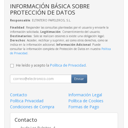
INFORMACIÓN BÁSICA SOBRE
PROTECCIÓN DE DATOS
Responsable
: ELTINTERO PAPELEROS, S.L.
Finalidad
: Responder las consultas planteadas por el usuario y enviarle la
información solicitada;
Legitimación
: Consentimiento del usuario;
Destinatarios
: Solo se realizan cesiones si existe una obligación legal;
Derechos
: Acceder, rectificar y suprimir, así como otros derechos, como se
indica en la información adicional;
Información Adicional
: Puede
consultar la información completa de Protección de Datos en nuestra
Política
de Privacidad
.
He leído y acepto la
Política de Privacidad
.
Enviar
Contacto
Información Legal
Política Privacidad
Política de Cookies
Condiciones de Compra
Formas de Pago
Contacto
Av de Los Pulpites, 4,