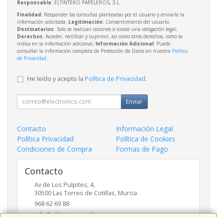
Responsable
: ELTINTERO PAPELEROS, S.L.
Finalidad
: Responder las consultas planteadas por el usuario y enviarle la
información solicitada;
Legitimación
: Consentimiento del usuario;
Destinatarios
: Solo se realizan cesiones si existe una obligación legal;
Derechos
: Acceder, rectificar y suprimir, así como otros derechos, como se
indica en la información adicional;
Información Adicional
: Puede
consultar la información completa de Protección de Datos en nuestra
Política
de Privacidad
.
He leído y acepto la
Política de Privacidad
.
Enviar
Contacto
Información Legal
Política Privacidad
Política de Cookies
Condiciones de Compra
Formas de Pago
Contacto
Av de Los Pulpites, 4,
30500
Las Torres de Cotillas
,
Murcia
968 62 69 88
info@eltinteropapeleros.com