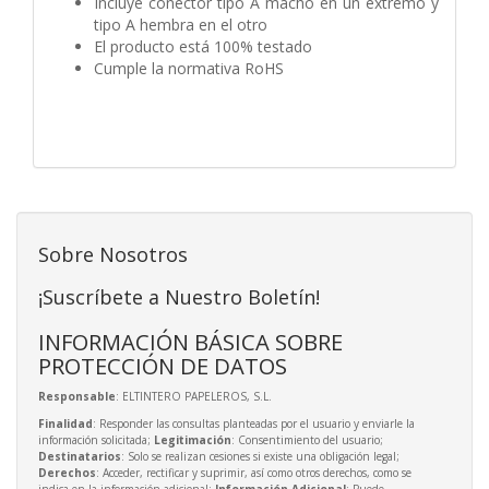
Incluye conector tipo A macho en un extremo y
tipo A hembra en el otro
El producto está 100% testado
Cumple la normativa RoHS
Sobre Nosotros
¡Suscríbete a Nuestro Boletín!
INFORMACIÓN BÁSICA SOBRE
PROTECCIÓN DE DATOS
Responsable
: ELTINTERO PAPELEROS, S.L.
Finalidad
: Responder las consultas planteadas por el usuario y enviarle la
información solicitada;
Legitimación
: Consentimiento del usuario;
Destinatarios
: Solo se realizan cesiones si existe una obligación legal;
Derechos
: Acceder, rectificar y suprimir, así como otros derechos, como se
indica en la información adicional;
Información Adicional
: Puede