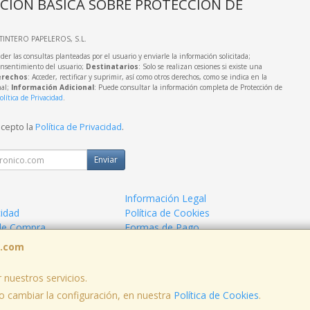
CIÓN BÁSICA SOBRE PROTECCIÓN DE
LTINTERO PAPELEROS, S.L.
der las consultas planteadas por el usuario y enviarle la información solicitada;
onsentimiento del usuario;
Destinatarios
: Solo se realizan cesiones si existe una
rechos
: Acceder, rectificar y suprimir, así como otros derechos, como se indica en la
nal;
Información Adicional
: Puede consultar la información completa de Protección de
olítica de Privacidad
.
acepto la
Política de Privacidad
.
Enviar
Información Legal
cidad
Política de Cookies
de Compra
Formas de Pago
s.com
 nuestros servicios.
 cambiar la configuración, en nuestra
Política de Cookies
.
, , , , España. - C.I.F.: B73424574 - Tfno: