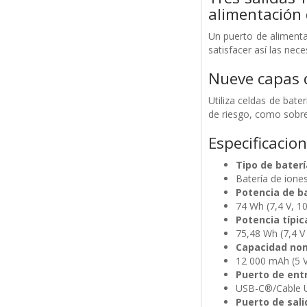
alimentación 
Un puerto de alimenta
satisfacer así las nec
Nueve capas 
Utiliza celdas de bate
de riesgo, como sobrec
Especificacio
Tipo de baterí
Batería de iones 
Potencia de b
74 Wh (7,4 V, 1
Potencia típic
75,48 Wh (7,4 
Capacidad no
12 000 mAh (5 V
Puerto de ent
USB-C®/Cable 
Puerto de sali