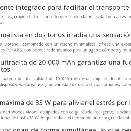
iente integrado para facilitar el transport
 carga rápida bidireccional, lo que elimina la necesidad de cables exc
os.
imalista en dos tonos irradia una sensació
 Morandi, combinado con un diseño minimalista, ofrece una experienc
ales PC+ABS, con bordes redondeados para un agarre cómodo y no a
ultraalta de 20 000 mAh garantiza una fu
tos
e batería de alta calidad de 10 000 mAh y un chip de identificaci
 dispositivos. Carga una gran variedad de dispositivos comunes, com
máxima de 33 W para aliviar el estrés por l
 smartphones Xiaomi equipados con carga rápida inteligente, la sali
ccional de hasta 30 W, lo que reduce el tiempo de autocarga de la bater
funcionan de forma simultánea, lo que pe