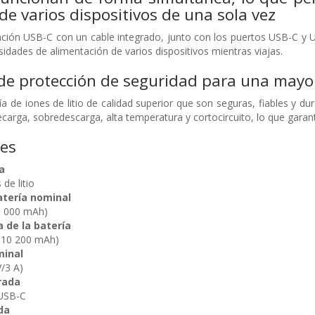
de varios dispositivos de una sola vez
ción USB-C con un cable integrado, junto con los puertos USB-C y U
esidades de alimentación de varios dispositivos mientras viajas.
de protección de seguridad para una mayor
ría de iones de litio de calidad superior que son seguras, fiables y d
arga, sobredescarga, alta temperatura y cortocircuito, lo que garanti
nes
a
de litio
atería nominal
0 000 mAh)
a de la batería
V 10 200 mAh)
minal
/3 A)
rada
USB-C
da