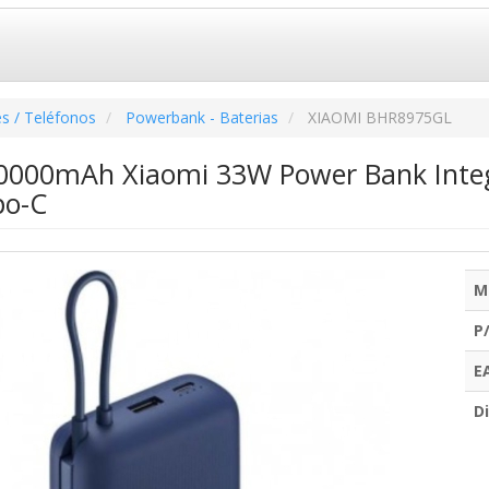
s / Teléfonos
Powerbank - Baterias
XIAOMI BHR8975GL
000mAh Xiaomi 33W Power Bank Integr
po-C
M
P
E
Di