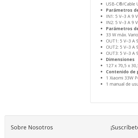
USB-C®/Cable 
Parámetros d
IN1: 5 V⎓3 A 9 
IN2: 5 V⎓3 A 9 
Parámetros de
33 W máx. Vario
OUT1: 5 V⎓3 A 9
OUT2: 5 V⎓3 A 9
OUT3: 5 V⎓3 A 9
Dimensiones
127 x 70,5 x 3
Contenido de
1 Xiaomi 33W P
1 manual de us
Sobre Nosotros
¡Suscríbet