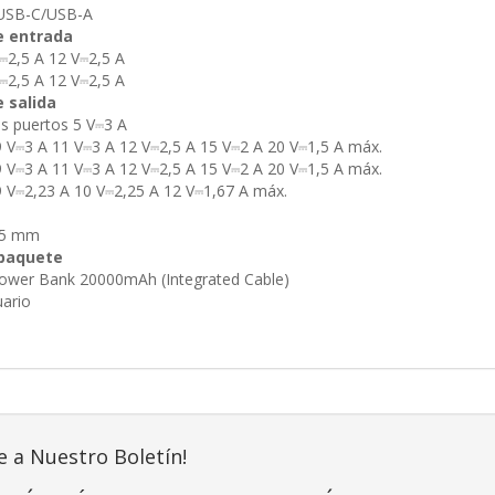
USB-C/USB-A
e entrada
V⎓2,5 A 12 V⎓2,5 A
V⎓2,5 A 12 V⎓2,5 A
 salida
s puertos 5 V⎓3 A
 V⎓3 A 11 V⎓3 A 12 V⎓2,5 A 15 V⎓2 A 20 V⎓1,5 A máx.
 V⎓3 A 11 V⎓3 A 12 V⎓2,5 A 15 V⎓2 A 20 V⎓1,5 A máx.
 V⎓2,23 A 10 V⎓2,25 A 12 V⎓1,67 A máx.
0,5 mm
 paquete
ower Bank 20000mAh (Integrated Cable)
uario
e a Nuestro Boletín!