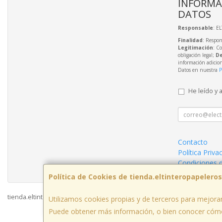
INFORMA
DATOS
Responsable
: E
Finalidad
: Respon
Legitimación
: C
obligación legal;
De
información adicio
Datos en nuestra
P
He leído y 
Contacto
Política Priva
Condiciones 
Política de Cookies de tienda.eltinteropapelero
tienda.eltinteropapeleros.com © 2026
Utilizamos cookies propias y de terceros para mejorar
Puede obtener más información, o bien conocer cómo