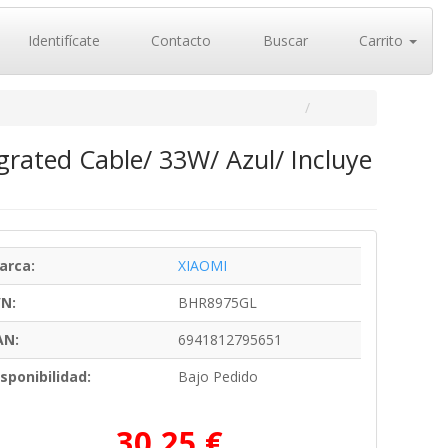
Identifícate
Contacto
Buscar
Carrito
ated Cable/ 33W/ Azul/ Incluye
arca:
XIAOMI
/N:
BHR8975GL
AN:
6941812795651
sponibilidad:
Bajo Pedido
30,25 €