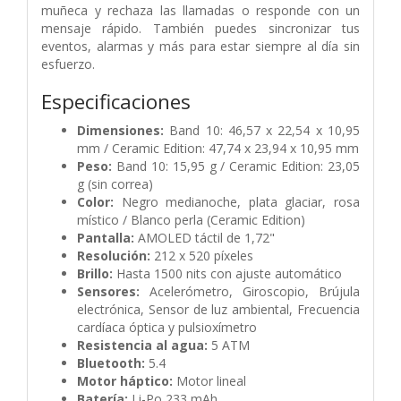
muñeca y rechaza las llamadas o responde con un
mensaje rápido. También puedes sincronizar tus
eventos, alarmas y más para estar siempre al día sin
esfuerzo.
Especificaciones
Dimensiones:
Band 10: 46,57 x 22,54 x 10,95
mm / Ceramic Edition: 47,74 x 23,94 x 10,95 mm
Peso:
Band 10: 15,95 g / Ceramic Edition: 23,05
g (sin correa)
Color:
Negro medianoche, plata glaciar, rosa
místico / Blanco perla (Ceramic Edition)
Pantalla:
AMOLED táctil de 1,72"
Resolución:
212 x 520 píxeles
Brillo:
Hasta 1500 nits con ajuste automático
Sensores:
Acelerómetro, Giroscopio, Brújula
electrónica, Sensor de luz ambiental, Frecuencia
cardíaca óptica y pulsioxímetro
Resistencia al agua:
5 ATM
Bluetooth:
5.4
Motor háptico:
Motor lineal
Batería:
Li-Po 233 mAh